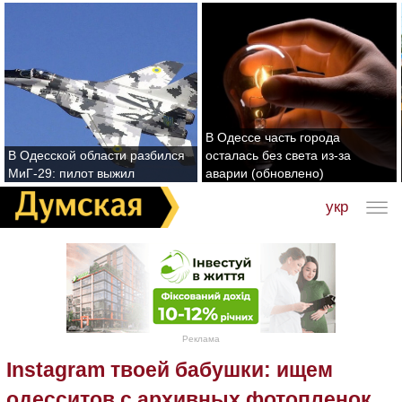
В Одессе часть города
В Одесской области разбился
осталась без света из-за
МиГ-29: пилот выжил
аварии (обновлено)
укр
Реклама
Instagram твоей бабушки: ищем
одесситов с архивных фотопленок