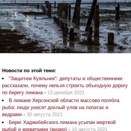
Новости по этой теме:
"Защитим Куяльник": депутаты и общественники
рассказали, почему нельзя строить объездную дорогу
по берегу лимана
-
13 декабря 2021
В лимане Херсонской области массово погибла
рыба: люди уносят дохлый улов на лопатах и
ведрами
-
30 августа 2021
Берег Хаджибейского лимана усыпан мертвой
рыбой и креветками (видео)
-
10 августа 2021