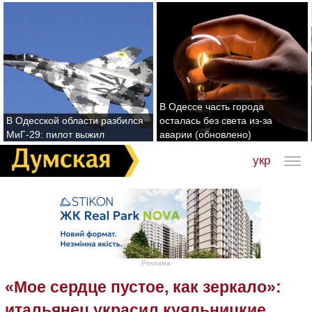
В Одессе часть города
В Одесской области разбился
осталась без света из-за
МиГ-29: пилот выжил
аварии (обновлено)
укр
Реклама
«Мое сердце пустое, как зеркало»:
итальянец украсил куяльницкие