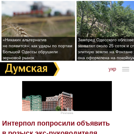
«Никаких альтернатив
Зампред Одесского облсове
не появится»: как удары по портам
захватил около 25 соток и с
Большой Одессы обрушили
элитную землю на Фонтане:
зерновой рынок
она оформлена на покойну
укр
Реклама
Интерпол попросили объявить
в розыск экс-руководителя