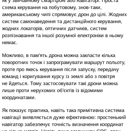
як у звичайному смартфоні або навігаторі. Проста
схема керування на побутовому, знов-таки,
американському чипі спрямовує дрон до цілі. Жодних
систем самонаведення та дистанційного керування,
жодних локаторів, оптичних датчиків, систем
розпізнавання та іншої розумної електроніки в ньому
немає.
Можливо, в пам'ять дрона можна закласти кілька
поворотних точок і запрограмувати маршрут польоту,
проте про якесь керування після запуску, передачу
команд і коригування курсу із землі або з повітря
не йдеться. Тому застосовувати такі дрони можна
лише проти нерухомих об'єктів із відомими
координатами.
Як показує практика, навіть така примітивна система
навігації виявляється дуже ефективною: простенький
навігатор забезпечує точність визначення координат