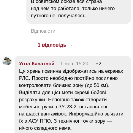
В советском союзе вся страна
над чем то работала. только ничего
путного не получалось.
Відповісти
1 відповідь →
Угол Канатной
1 жов, 15:20
+2
Ця хрень повинна відображатись на екранах
РЛС. Просто необхідно постійно посилено
контролювати ближню зону (до 50 км).
Виділяти для цієї мети окремі бойові
розрахунки. Непогано також створити
мобільні групи з ЗУ-23-2, встановлені
на шассі вантажівок. Информаційно зв'язати
їх з АСУ ППО. З технічної точки зору —
нічого складного нема.