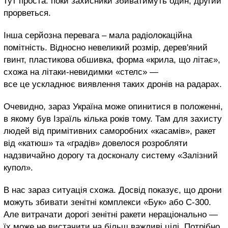
тут проста: поки захисники збиватимуть один, другий
прорветься.
Інша серйозна перевага – мала радіолокаційна
помітність. Відносно невеликий розмір, дерев'яний
гвинт, пластикова обшивка, форма «крила, що літає»,
схожа на літаки-невидимки «стелс» —
все це ускладнює виявлення таких дронів на радарах.
Очевидно, зараз Україна може опинитися в положенні,
в якому був Ізраїль кілька років тому. Там для захисту
людей від примітивних саморобних «касамів», ракет
від «катюш» та «градів» довелося розробляти
надзвичайно дорогу та досконалу систему «Залізний
купол».
В нас зараз ситуація схожа. Досвід показує, що дрони
можуть збивати зенітні комплекси «Бук» або С-300.
Але витрачати дорогі зенітні ракети нераціонально —
їх може не вистачити на більш важливі цілі. Потрібно