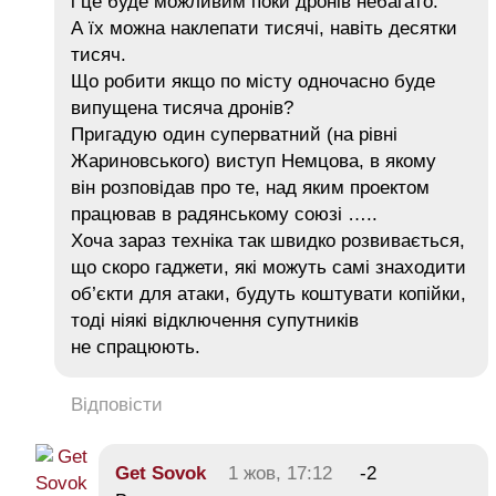
і це буде можливим поки дронів небагато.
А їх можна наклепати тисячі, навіть десятки
тисяч.
Що робити якщо по місту одночасно буде
випущена тисяча дронів?
Пригадую один суперватний (на рівні
Жариновського) виступ Немцова, в якому
він розповідав про те, над яким проектом
працював в радянському союзі …..
Хоча зараз техніка так швидко розвивається,
що скоро гаджети, які можуть самі знаходити
об’єкти для атаки, будуть коштувати копійки,
тоді ніякі відключення супутників
не спрацюють.
Відповісти
Get Sovok
1 жов, 17:12
-2