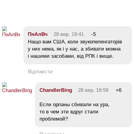
ПнАлВч
28 вер, 19:41
-5
Нащо вам США, коли звукопеленгаторів
у них нема, як і у нас, а збивати можна
і нашими засобами, від РПК і вище.
Відповісти
ChandlerBing
28 вер, 19:59
+6
Если орланы сбивали на ура,
то в чем эти вдруг стали
проблемой?