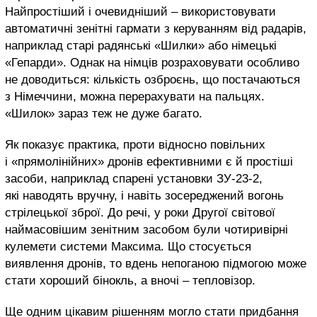
Найпростіший і очевидніший – використовувати
автоматичні зенітні гармати з керуванням від радарів,
наприклад старі радянські «Шилки» або німецькі
«Гепарди». Однак на німців розраховувати особливо
не доводиться: кількість озброєнь, що постачаються
з Німеччини, можна перерахувати на пальцях.
«Шилок» зараз теж не дуже багато.
Як показує практика, проти відносно повільних
і «прямолінійних» дронів ефективними є й простіші
засоби, наприклад спарені установки ЗУ-23-2,
які наводять вручну, і навіть зосереджений вогонь
стрілецької зброї. До речі, у роки Другої світової
наймасовішим зенітним засобом були чотиривірні
кулемети системи Максима. Що стосується
виявлення дронів, то вдень непоганою підмогою може
стати хороший бінокль, а вночі – тепловізор.
Ще одним цікавим рішенням могло стати придбання