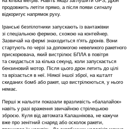
на кілька метрів. Навіть якщо заглушити GPS, дрон
продовжить летіти прямо, а після появи сигналу
відкоригує напрямок руху.
Іранські безпілотники запускають із вантажівки
зі спеціальною фермою, схожою на контейнер.
Зазвичай на фермі знаходиться п'ять дронів. Вони
стартують по черзі за допомогою невеликого ракетного
прискорювача, який вистрілює БПЛА в повітря
та скидається за кілька секунд, коли запускається
бензиновий мотор. Після цього дрон летить до цілі
та врізається в неї. Ніякої іншої зброї, на кшталт
скиданих бомб або ракет, що вистрілюються, у нього
немає.
Перші ж нальоти показали вразливість «балалайок»
навіть у разі враження звичайною стрілецькою
зброєю. Куля від автомата Калашнікова, не кажучи
вже про зенітний снаряд або осколок ракети,