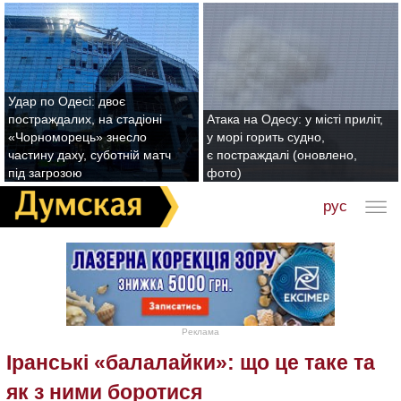
Удар по Одесі: двоє
постраждалих, на стадіоні
Атака на Одесу: у місті приліт,
«Чорноморець» знесло
у морі горить судно,
частину даху, суботній матч
є постраждалі (оновлено,
під загрозою
фото)
рус
Реклама
Іранські «балалайки»: що це таке та
як з ними боротися