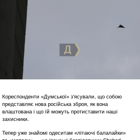
Кореспонденти «Думської» з'ясували, що собою
представляє нова російська зброя, як вона
влаштована і що їй можуть протиставити наші
захисники.
Тепер уже знайомі одеситам «літаючі балалайки»