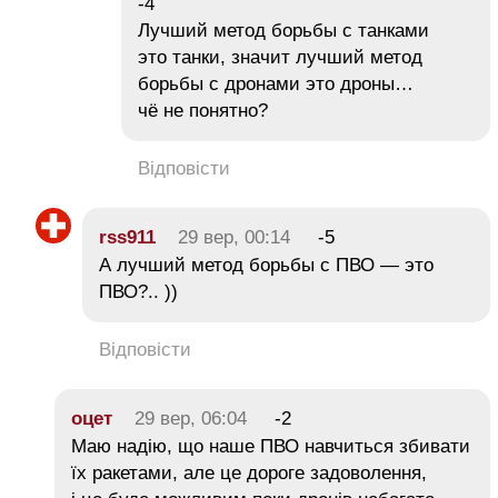
-4
Лучший метод борьбы с танками
это танки, значит лучший метод
борьбы с дронами это дроны…
чё не понятно?
Відповісти
rss911
29 вер, 00:14
-5
А лучший метод борьбы с ПВО — это
ПВО?.. ))
Відповісти
оцет
29 вер, 06:04
-2
Маю надію, що наше ПВО навчиться збивати
їх ракетами, але це дороге задоволення,