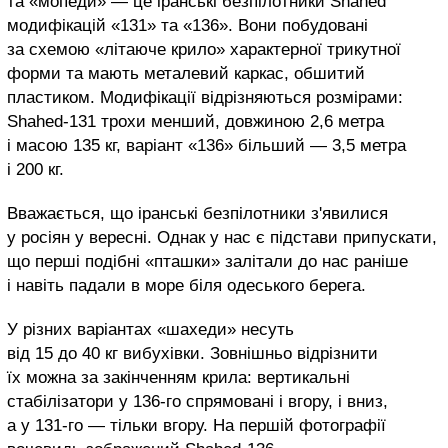
та «мопеди» — це іранські безпілотники Shahed
модифікацій «131» та «136». Вони побудовані
за схемою «літаюче крило» характерної трикутної
форми та мають металевий каркас, обшитий
пластиком. Модифікації відрізняються розмірами:
Shahed-131 трохи менший, довжиною 2,6 метра
і масою 135 кг, варіант «136» більший — 3,5 метра
і 200 кг.
Вважається, що іранські безпілотники з'явилися
у росіян у вересні. Однак у нас є підстави припускати,
що перші подібні «пташки» залітали до нас раніше
і навіть падали в море біля одеського берега.
У різних варіантах «шахеди» несуть
від 15 до 40 кг вибухівки. Зовнішньо відрізнити
їх можна за закінченням крила: вертикальні
стабілізатори у 136-го спрямовані і вгору, і вниз,
а у 131-го — тільки вгору. На першій фотографії