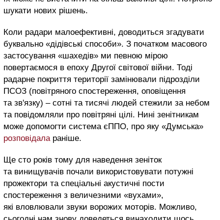
шукати нових рішень.
Коли радари малоефективні, доводиться згадувати
буквально «дідівські способи». З початком масового
застосування «шахедів» ми певною мірою
повертаємося в епоху Другої світової війни. Тоді
радарне покриття території замінювали підрозділи
ПСОЗ (повітряного спостереження, оповіщення
та зв'язку) – сотні та тисячі людей стежили за небом
та повідомляли про повітряні цілі. Нині зенітникам
може допомогти система єППО, про яку «Думська»
розповідала
раніше.
Ще сто років тому для наведення зеніток
та винищувачів почали використовувати потужні
прожектори та спеціальні акустичні пости
спостереження з величезними «вухами»,
які вловлювали звуки ворожих моторів. Можливо,
сьогодні нам знову доведеться винаходити щось