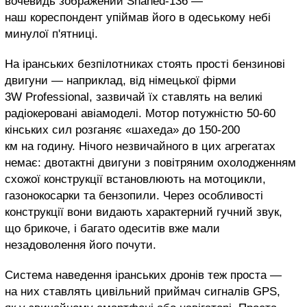
вочевидь зображений Shahed-136 —
наш кореспондент упіймав його в одеському небі
минулої п'ятниці.
На іранських безпілотниках стоять прості бензинові
двигуни — наприклад, від німецької фірми
3W Professional, зазвичай їх ставлять на великі
радіокеровані авіамоделі. Мотор потужністю 50-60
кінських сил розганяє «шахеда» до 150-200
км на годину. Нічого незвичайного в цих агрегатах
немає: двотактні двигуни з повітряним охолодженням
схожої конструкції встановлюють на мотоцикли,
газонокосарки та бензопили. Через особливості
конструкції вони видають характерний гучний звук,
що брикоче, і багато одеситів вже мали
незадоволення його почути.
Система наведення іранських дронів теж проста —
на них ставлять цивільний приймач сигналів GPS,