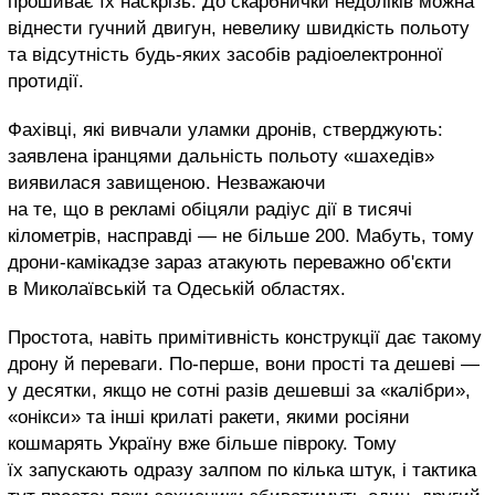
прошиває їх наскрізь. До скарбнички недоліків можна
віднести гучний двигун, невелику швидкість польоту
та відсутність будь-яких засобів радіоелектронної
протидії.
Фахівці, які вивчали уламки дронів, стверджують:
заявлена іранцями дальність польоту «шахедів»
виявилася завищеною. Незважаючи
на те, що в рекламі обіцяли радіус дії в тисячі
кілометрів, насправді — не більше 200. Мабуть, тому
дрони-камікадзе зараз атакують переважно об'єкти
в Миколаївській та Одеській областях.
Простота, навіть примітивність конструкції дає такому
дрону й переваги. По-перше, вони прості та дешеві —
у десятки, якщо не сотні разів дешевші за «калібри»,
«онікси» та інші крилаті ракети, якими росіяни
кошмарять Україну вже більше півроку. Тому
їх запускають одразу залпом по кілька штук, і тактика