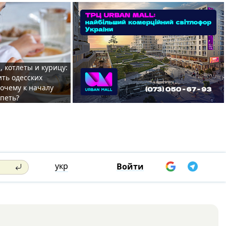
, котлеты и курицу:
ить одесских
очему к началу
спеть?
укр
Войти