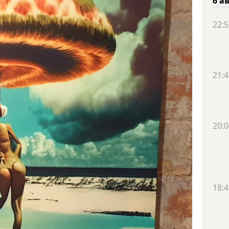
6 а
22:5
21:4
20:0
18:4