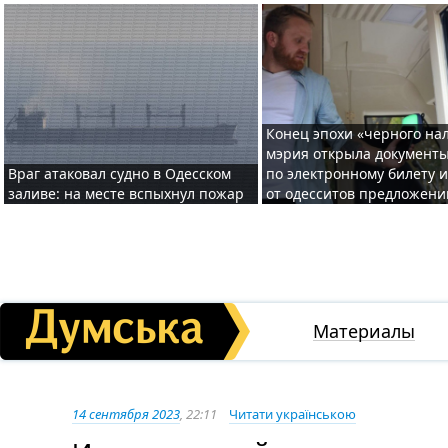
Конец эпохи «черного нал
мэрия открыла документ
Враг атаковал судно в Одесском
по электронному билету 
заливе: на месте вспыхнул пожар
от одесситов предложени
Материалы
14 сентября 2023
, 22:11
Читати українською