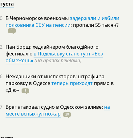
вгуста
0
В Черноморске военкомы
задержали и избили
полковника СБУ на пенсии
: пропали 55
тысяч?
1
2
Пан Борщ: хедлайнером благодійного
фестивалю
в Подільську стане гурт «Без
обмежень»
(на правах реклами)
6
Нежданчики от инспекторов: штрафы за
парковку в Одессе
теперь приходят
прямо в
«Дію»
3
7
Враг атаковал судно в Одесском заливе:
на
месте вспыхнул пожар
20