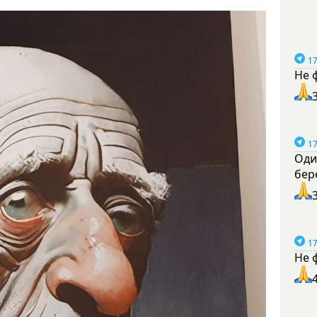
17
Не 
17
Оди
бер
17
Не 