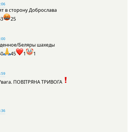
:06
ят в сторону Доброслава
63
25
:00
денное/Беляры шахеды
50
45
1
1
:59
Увага. ПОВІТРЯНА ТРИВОГА
1
:36