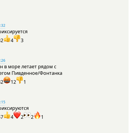
:32
фиксируется
32
4
3
:26
н в море летает рядом с
егом Пивденное/Фонтанка
32
12
1
:15
фиксируются
47
4
2
2
1