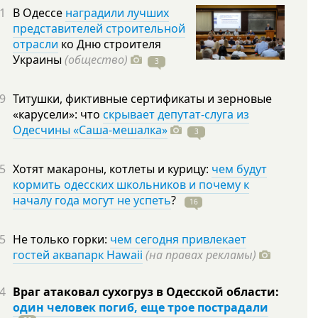
1
В Одессе
наградили лучших
представителей строительной
отрасли
ко Дню строителя
Украины
(общество)
3
9
Титушки, фиктивные сертификаты и зерновые
«карусели»: что
скрывает депутат-слуга из
Одесчины «Саша-мешалка»
3
5
Хотят макароны, котлеты и курицу:
чем будут
кормить одесских школьников и почему к
началу года могут не успеть
?
16
5
Не только горки:
чем сегодня привлекает
гостей аквапарк Hawaii
(на правах рекламы)
4
Враг атаковал сухогруз в Одесской области:
один человек погиб, еще трое пострадали