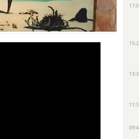
17:0
15:2
13:3
11:3
09:4