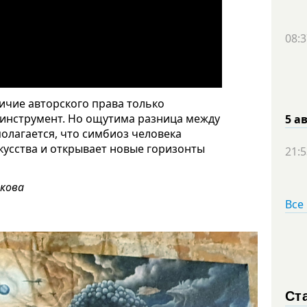
08:3
ичие авторского права только
к инструмент. Но ощутима разница между
5 а
олагается, что симбиоз человека
кусства и открывает новые горизонты
21:5
икова
Все
Ст