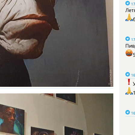
17
Лет
17
Пив
16
16