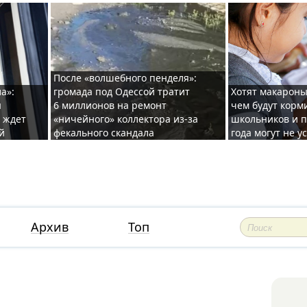
После «волшебного пенделя»:
а»:
громада под Одессой тратит
Хотят макароны
ы
6 миллионов на ремонт
чем будут корм
и ждет
«ничейного» коллектора из-за
школьников и п
й
фекального скандала
года могут не у
Архив
Топ