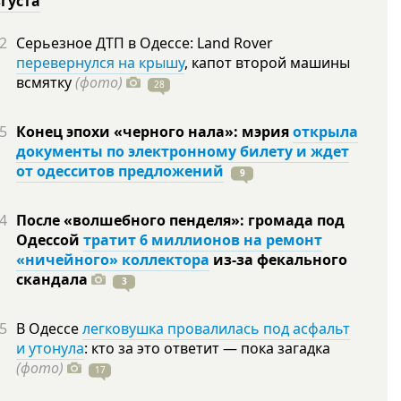
вгуста
2
Серьезное ДТП в Одессе: Land Rover
перевернулся на крышу
, капот второй машины
всмятку
(фото)
28
5
Конец эпохи «черного нала»: мэрия
открыла
документы по электронному билету и ждет
от одесситов предложений
9
4
После «волшебного пенделя»: громада под
Одессой
тратит 6 миллионов на ремонт
«ничейного» коллектора
из-за фекального
скандала
3
5
В Одессе
легковушка провалилась под асфальт
и утонула
: кто за это ответит — пока загадка
(фото)
17