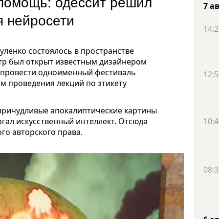
 помощь: одессит решил
7 а
уя нейросети
14:2
уленко состоялось в пространстве
ентр был открыт известным дизайнером
л провести одноименный фестиваль
12:5
ом проведения лекций по этикету
о причудливые апокалиптические картины
огал искусственный интеллект. Отсюда
10:4
го авторского права.
08:3