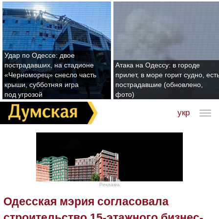
Удар по Одессе: двое
пострадавших, на стадионе
Атака на Одессу: в городе
«Черноморец» снесло часть
прилет, в море горит судно, ест
крыши, субботняя игра
пострадавшие (обновлено,
под угрозой
фото)
укр
Реклама
Одесская мэрия согласовала
строительство 15-этажного бизнес-