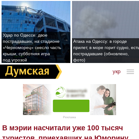
Удар по Одессе: двое
пострадавших, на стадионе
Атака на Одессу: в городе
«Черноморец» снесло часть
прилет, в море горит судно, ест
крыши, субботняя игра
пострадавшие (обновлено,
под угрозой
фото)
укр
Реклама
В мэрии насчитали уже 100 тысяч
туристов, приехавших на Юморину