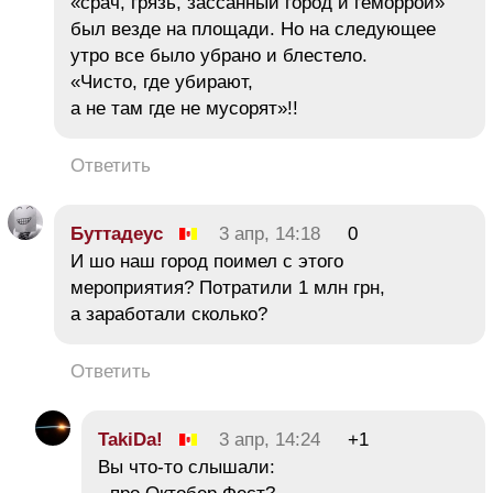
«срач, грязь, зассанный город и геморрой»
был везде на площади. Но на следующее
утро все было убрано и блестело.
«Чисто, где убирают,
а не там где не мусорят»!!
Ответить
Буттадеус
3 апр, 14:18
0
И шо наш город поимел с этого
мероприятия? Потратили 1 млн грн,
а заработали сколько?
Ответить
TakiDa!
3 апр, 14:24
+1
Вы что-то слышали: