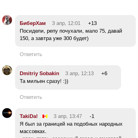
БиберХам
3 апр, 12:01
+13
Посидели, репу почухали, мало 75, давай
150, а завтра уже 300 будет)
Ответить
Dmitriy Sobakin
3 апр, 12:13
+6
Та мильен сразу! :))
Ответить
TakiDa!
3 апр, 13:47
-1
Я был за границей на подобных народных
массовках.