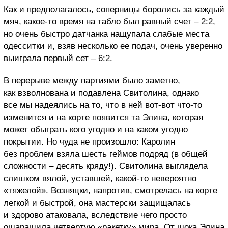
Как и предполагалось, соперницы боролись за каждый
мяч, какое-то время на табло был равный счет – 2:2,
но очень быстро датчанка нащупала слабые места
одесситки и, взяв несколько ее подач, очень уверенно
выиграла первый сет – 6:2.
В перерыве между партиями было заметно,
как взволнована и подавлена Свитолина, однако
все мы надеялись на то, что в ней вот-вот что-то
изменится и на корте появится та Элина, которая
может обыграть кого угодно и на каком угодно
покрытии. Но чуда не произошло: Каролин
без проблем взяла шесть геймов подряд (в общей
сложности – десять кряду!). Свитолина выглядела
слишком вялой, уставшей, какой-то невероятно
«тяжелой». Возняцки, напротив, смотрелась на корте
легкой и быстрой, она мастерски защищалась
и здорово атаковала, вследствие чего просто
ошарашила четвертую «ракетку» мира. От шока Элина