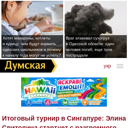
Хотят макароны, котлеты
Враг атаковал сухогруз
и курицу: чем будут кормить
в Одесской области: один
одесских школьников и почему
человек погиб, еще трое
к началу года могут не успеть?
пострадали
укр
Реклама
Итоговый турнир в Сингапуре: Элина
Свитолина стартует с разгромного