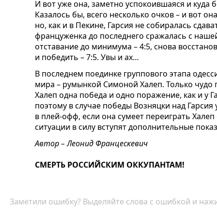
И вот уже она, заметно успокоившаяся и куда б
Казалось бы, всего несколько очков – и вот он
но, как и в Пекине, Гарсия не собиралась сдав
француженка до последнего сражалась с нашей
отставание до минимума – 4:5, снова восстанов
и победить – 7:5. Увы и ах…
В последнем поединке группового этапа одесси
мира – румынкой Симоной Халеп. Только чудо 
Халеп одна победа и одно поражение, как и у Г
поэтому в случае победы Возняцки над Гарсия 
в плей-офф, если она сумеет переиграть Халеп
ситуации в силу вступят дополнительные пока
Автор – Леонид Францескевич
СМЕРТЬ РОССИЙСКИМ ОККУПАНТАМ!
Заметили ошибку? Выделяйте слова с ошибкой и нажи