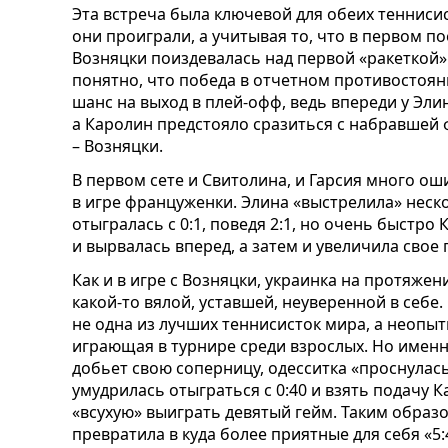
Эта встреча была ключевой для обеих теннисис
они проиграли, а учитывая то, что в первом п
Возняцки поиздевалась над первой «ракеткой» м
понятно, что победа в отчетном противостоя
шанс на выход в плей-офф, ведь впереди у Эли
а Каролин предстояло сразиться с набравшей
– Возняцки.
В первом сете и Свитолина, и Гарсия много о
в игре француженки. Элина «выстрелила» нес
отыгралась с 0:1, поведя 2:1, но очень быстро 
и вырвалась вперед, а затем и увеличила свое 
Как и в игре с Возняцки, украинка на протяже
какой-то вялой, уставшей, неуверенной в себе
не одна из лучших теннисисток мира, а неопы
играющая в турнире среди взрослых. Но именно
добьет свою соперницу, одесситка «проснулась
умудрилась отыграться с 0:40 и взять подачу К
«всухую» выиграть девятый гейм. Таким образо
превратила в куда более приятные для себя «5: