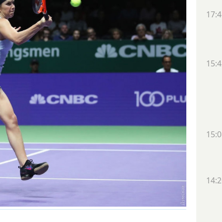
17:4
15:4
15:0
14:2