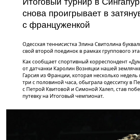
Итоговый турнир в Сингапур
снова проигрывает в затян
с француженкой
Одесская теннисистка Элина Свитолина буквал
свой второй поединок в рамках группового эта
Как сообщает спортивный корреспондент «Дум
от датчанки Каролин Возняцки нашей землячк
Гарсия из Франции, которая несколько недель
три с половиной часа, обыграла одесситку в П
с Петрой Квитовой и Симоной Халеп, став поб
путевку на Итоговый чемпионат.