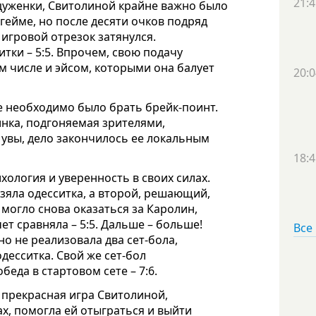
21:4
уженки, Свитолиной крайне важно было
гейме, но после десяти очков подряд
о игровой отрезок затянулся.
тки – 5:5. Впрочем, свою подачу
м числе и эйсом, которыми она балует
20:0
ке необходимо было брать брейк-поинт.
инка, подгоняемая зрителями,
 увы, дело закончилось ее локальным
18:4
хология и уверенность в своих силах.
взяла одесситка, а второй, решающий,
могло снова оказаться за Каролин,
чет сравняла – 5:5. Дальше – больше!
Все
но не реализовала два сет-бола,
десситка. Свой же сет-бол
беда в стартовом сете – 7:6.
 прекрасная игра Свитолиной,
ах, помогла ей отыграться и выйти