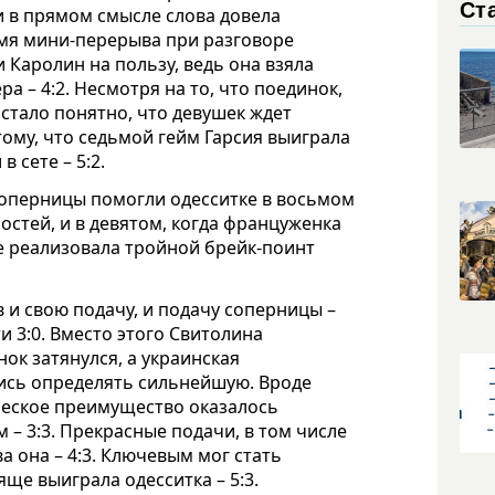
Ст
ки в прямом смысле слова довела
емя мини-перерыва при разговоре
 Каролин на пользу, ведь она взяла
ра – 4:2. Несмотря на то, что поединок,
 стало понятно, что девушек ждет
тому, что седьмой гейм Гарсия выиграла
 сете – 5:2.
оперницы помогли одесситке в восьмом
остей, и в девятом, когда француженка
 не реализовала тройной брейк-поинт
в и свою подачу, и подачу соперницы –
и 3:0. Вместо этого Свитолина
ок затянулся, а украинская
лись определять сильнейшую. Вроде
ческое преимущество оказалось
м – 3:3. Прекрасные подачи, в том числе
а она – 4:3. Ключевым мог стать
ще выиграла одесситка – 5:3.