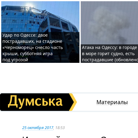
Удар по Одессе: двое
пострадавших, на стадионе
«Черноморец» снесло часть
Атака на Одессу: в городе
крыши, субботняя игра
в море горит судно, есть
под угрозой
пострадавшие (обновлено
Материалы
25 октября 2017
, 18:53