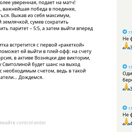
олее уверенная, подает на матч!
а, важнейшая победа в поединке,
аться. Выжав из себя максимум,
 землячкой, сумев сократить
ить паритет – 5:5, а затем выйти вперед
17
Не 
тка встретится с первой «ракеткой»
поможет ей выйти в плей-офф: на счету
арсия, в активе Возняцки две виктории,
у Свитолиной будет шанс на выход
17
 с необходимым счетом, ведь в такой
Оди
затели… Дождемся.
бер
17
Не 
майте control-enter