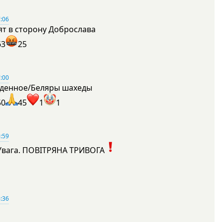
:06
ят в сторону Доброслава
63
25
:00
денное/Беляры шахеды
50
45
1
1
:59
Увага. ПОВІТРЯНА ТРИВОГА
1
:36