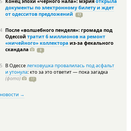
5
Конец эпохи «черного нала»: мэрия
открыла
документы по электронному билету и ждет
от одесситов предложений
17
4
После «волшебного пенделя»: громада под
Одессой
тратит 6 миллионов на ремонт
«ничейного» коллектора
из-за фекального
скандала
3
5
В Одессе
легковушка провалилась под асфальт
и утонула
: кто за это ответит — пока загадка
(фото)
17
 новости →