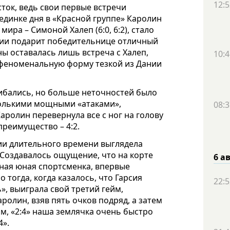
12:5
ток, ведь свои первые встречи
оединке дня в «Красной группе» Каролин
ира – Симоной Халеп (6:0, 6:2), стало
нии подарит победительнице отличный
ны оставалась лишь встреча с Халеп,
10:4
 феноменальную форму тезкой из Дании
шибались, но больше неточностей было
колькими мощными «атаками»,
08:3
Каролин перевернула все с ног на голову
преимущество – 4:2.
нии длительного времени выглядела
. Создавалось ощущение, что на корте
6 а
тная юная спортсменка, впервые
 тогда, когда казалось, что Гарсия
22:5
», выиграла свой третий гейм,
аролин, взяв пять очков подряд, а затем
м, «2:4» наша землячка очень быстро
4».