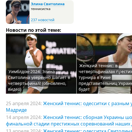
Элина Свитолина
теннисистка
237 новостей
Новости по этой теме:
Женский теннис: в
Уимблдон-2024: Элина
четвертьфиналах прести
Свитолина уверенно шагает в
турнира в Риме
четвертьфинал! (обновлено,
представительниц Украи
видео)
будет
25 апреля 2024:
Женский теннис: одесситки с разным 
Мадриде
14 апреля 2024:
Женский теннис: сборная Украины шо
финальной стадии престижных соревнований наших 
13 апреля 2024:
Женский теннис: одесситка Свитолин