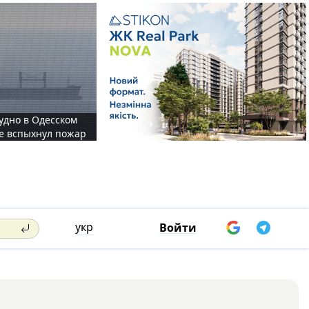
судно в Одесском
те вспыхнул пожар
укр
Войти