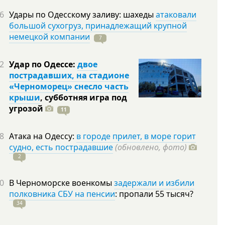
6
Удары по Одесскому заливу: шахеды
атаковали
большой сухогруз, принадлежащий крупной
немецкой компании
7
2
Удар по Одессе:
двое
пострадавших, на стадионе
«Черноморец» снесло часть
крыши
, субботняя игра под
угрозой
11
8
Атака на Одессу:
в городе прилет, в море горит
судно, есть пострадавшие
(обновлено, фото)
2
0
В Черноморске военкомы
задержали и избили
полковника СБУ на пенсии
: пропали 55
тысяч?
34