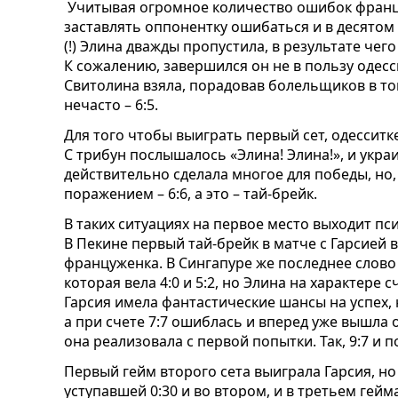
Учитывая огромное количество ошибок франц
заставлять оппонентку ошибаться и в десятом 
(!) Элина дважды пропустила, в результате чег
К сожалению, завершился он не в пользу одесси
Свитолина взяла, порадовав болельщиков в то
нечасто – 6:5.
Для того чтобы выиграть первый сет, одессит
С трибун послышалось «Элина! Элина!», и укра
действительно сделала многое для победы, но,
поражением – 6:6, а это – тай-брейк.
В таких ситуациях на первое место выходит пси
В Пекине первый тай-брейк в матче с Гарсией 
француженка. В Сингапуре же последнее слово 
которая вела 4:0 и 5:2, но Элина на характере с
Гарсия имела фантастические шансы на успех, 
а при счете 7:7 ошиблась и вперед уже вышла о
она реализовала с первой попытки. Так, 9:7 и по
Первый гейм второго сета выиграла Гарсия, но
уступавшей 0:30 и во втором, и в третьем гейм