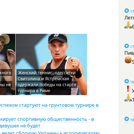
17
Лет
17
Пив
жного
Женский теннис: одесситки
Свитолина и Ястремская
16
ны не
одержали победы на старте
турнира в Риме
успехом стартуют на грунтовом турнире в
кирует спортивную общественность - в
16
девушек не будет
а ведет сборную Украины к историческому