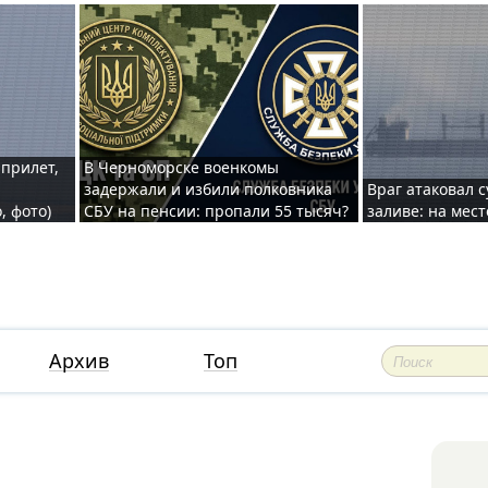
 прилет,
В Черноморске военкомы
задержали и избили полковника
Враг атаковал 
, фото)
СБУ на пенсии: пропали 55 тысяч?
заливе: на мес
Архив
Топ