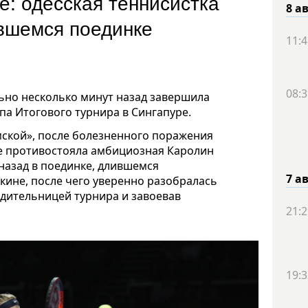
е: одесская теннисистка
8 а
увшемся поединке
11:4
08:3
ьно несколько минут назад завершила
па Итогового турнира в Сингапуре.
ской», после болезненного поражения
е противостояла амбициозная Каролин
 назад в поединке, длившемся
7 а
екине, после чего уверенно разобралась
едительницей турнира и завоевав
21:2
19:3