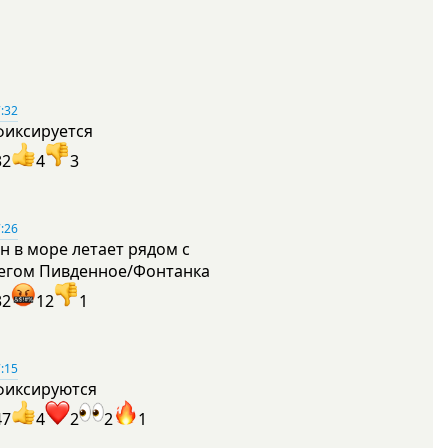
:32
фиксируется
32
4
3
:26
н в море летает рядом с
егом Пивденное/Фонтанка
32
12
1
:15
фиксируются
47
4
2
2
1