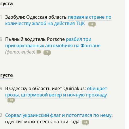
вгуста
1
Здобули: Одесская область
первая в стране по
количеству жалоб на действия ТЦК
4
9
Пьяный водитель Porsche
разбил три
припаркованных автомобиля на Фонтане
(фото, видео)
7
вгуста
9
В Одесскую область идет Quiriakus:
обещает
грозы, штормовой ветер и ночную прохладу
10
2
Сорвал украинский флаг и потоптался по нему
:
одессит может сесть на три
года
24