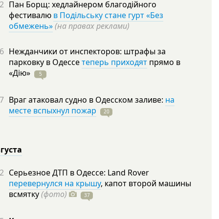
2
Пан Борщ: хедлайнером благодійного
фестивалю
в Подільську стане гурт «Без
обмежень»
(на правах реклами)
6
Нежданчики от инспекторов: штрафы за
парковку в Одессе
теперь приходят
прямо в
«Дію»
5
7
Враг атаковал судно в Одесском заливе:
на
месте вспыхнул пожар
20
вгуста
2
Серьезное ДТП в Одессе: Land Rover
перевернулся на крышу
, капот второй машины
всмятку
(фото)
37