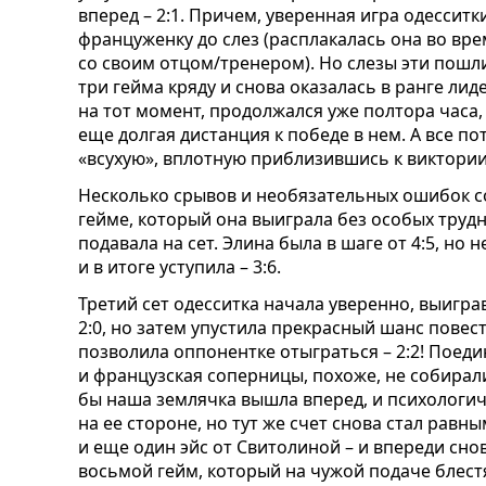
вперед – 2:1. Причем, уверенная игра одессит
француженку до слез (расплакалась она во вр
со своим отцом/тренером). Но слезы эти пошли
три гейма кряду и снова оказалась в ранге лиде
на тот момент, продолжался уже полтора часа,
еще долгая дистанция к победе в нем. А все по
«всухую», вплотную приблизившись к виктории в
Несколько срывов и необязательных ошибок с
гейме, который она выиграла без особых трудн
подавала на сет. Элина была в шаге от 4:5, но
и в итоге уступила – 3:6.
Третий сет одесситка начала уверенно, выигра
2:0, но затем упустила прекрасный шанс повест
позволила оппонентке отыграться – 2:2! Поедин
и французская соперницы, похоже, не собира
бы наша землячка вышла вперед, и психологи
на ее стороне, но тут же счет снова стал равны
и еще один эйс от Свитолиной – и впереди снов
восьмой гейм, который на чужой подаче блестя