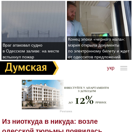
Конец эпохи «черного нала»:
Враг атаковал судно
мэрия открыла документы
в Одесском заливе: на месте
по электронному билету и ждет
вспыхнул пожар
от одесситов предложений
укр
Реклама
Из ниоткуда в никуда: возле
одесской тюрьмы появилась