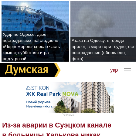
Удар по Одессе: двое
пострадавших, на стадионе
Атака на Одессу: в городе
«Черноморец» снесло часть
прилет, в море горит судно, ест
крыши, субботняя игра
пострадавшие (обновлено,
под угрозой
фото)
укр
Реклама
Из-за аварии в Суэцком канале
в больницы Харькова никак