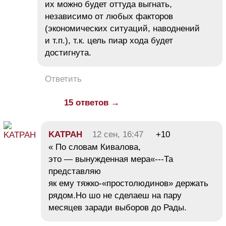
их можно будет оттуда выгнать,
независимо от любых факторов
(экономических ситуаций, наводнений
и т.п.), т.к. цель пиар хода будет
достигнута.
Ответить
15 ответов →
KATPAH
12 сен, 16:47
+10
« По словам Кивалова,
это — вынужденная мера«---Та
представляю
як ему тяжко-«простолюдинов» держать
рядом.Но шо не сделаеш на пару
месяцев заради выборов до Рады.