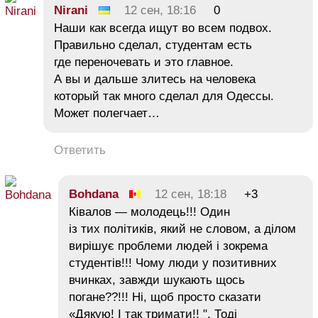
Nirani
12 сен, 18:16
0
Наши как всегда ищут во всем подвох.
Правильно сделал, студентам есть
где переночевать и это главное.
А вы и дальше злитесь на человека
который так много сделал для Одессы.
Может полегчает…
Ответить
Bohdana
12 сен, 18:18
+3
Ківалов — молодець!!! Один
із тих політиків, який не словом, а ділом
вирішує проблеми людей і зокрема
студентів!!! Чому люди у позитивних
вчинках, завжди шукають щось
погане??!!! Ні, щоб просто сказати
«Дякую! І так тримати!! ". Тоді