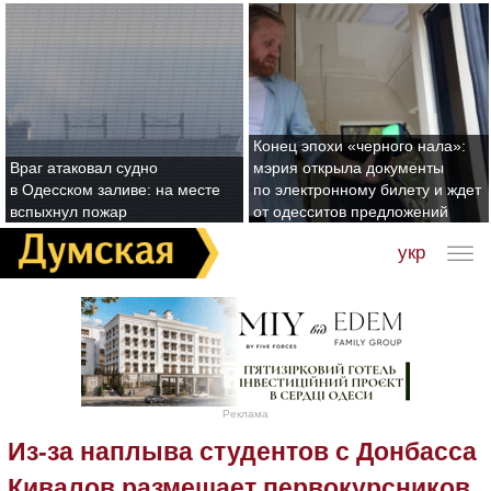
Конец эпохи «черного нала»:
Враг атаковал судно
мэрия открыла документы
в Одесском заливе: на месте
по электронному билету и ждет
вспыхнул пожар
от одесситов предложений
укр
Реклама
Из-за наплыва студентов с Донбасса
Кивалов размещает первокурсников