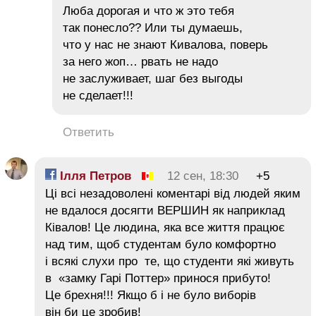
Люба дорогая и что ж это тебя
так понесло?? Или ты думаешь,
что у нас не знают Кивалова, поверь
за него жоп… рвать не надо
не заслуживает, шаг без выгоды
не сделает!!!
Ответить
Ілля Петров
12 сен, 18:30
+5
Ці всі незадоволені коментарі від людей яким
не вдалося досягти ВЕРШИН як наприклад
Ківалов! Це людина, яка все життя працює
над тим, щоб студентам було комфортно
і всякі слухи про те, що студенти які живуть
в «замку Гарі Поттер» принося прибуто!
Це брехня!!! Якщо б і не було виборів
він би це зробив!