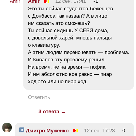
Amir
12 сен, 17:41
-1
Это ты сейчас студентов-беженцев
с Донбасса так назвал? А в лицо
им сказать это сможешь?
Ты сейчас сидишь У СЕБЯ дома,
с довольной харей, мнешь пальцы
о клавиатуру.
А этим людям переночевать — проблема.
И Кивалов эту проблему решил.
На время, не на время — пофик.
И им абсолютно все равно — пиар
ход это или не пиар ход
Ответить
3 ответа →
Дмитро Муженко
12 сен, 17:23
0