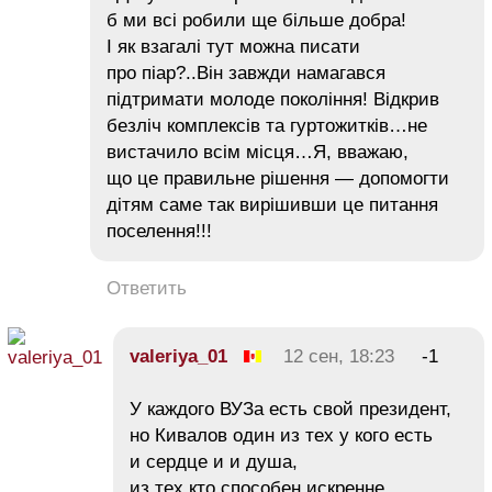
б ми всі робили ще більше добра!
І як взагалі тут можна писати
про піар?..Він завжди намагався
підтримати молоде покоління! Відкрив
безліч комплексів та гуртожитків…не
вистачило всім місця…Я, вважаю,
що це правильне рішення — допомогти
дітям саме так вирішивши це питання
поселення!!!
Ответить
valeriya_01
12 сен, 18:23
-1
У каждого ВУЗа есть свой президент,
но Кивалов один из тех у кого есть
и сердце и и душа,
из тех кто способен искренне