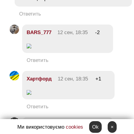
Ответить
BARS_777
12 сен, 18:35
-2
Ответить
Хартфорд
12 сен, 18:35
+1
Ответить
Viper!
12 сен, 18:39
+6
Ми використовуємо
cookies
Ok
×
Кивалоботы!