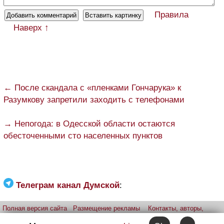
Правила
Наверх ↑
← После скандала с «пленками Гончарука» к
Разумкову запретили заходить с телефонами
→ Непогода: в Одесской области остаются
обесточенными сто населенных пунктов
Телеграм канал Думской
:
Полная версия сайта
Размещение рекламы
Контакты, авторы,
редакция
Telegram-канал
Приложение:
iPhone
Android