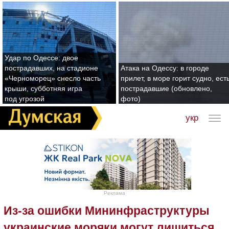
Удар по Одессе: двое
пострадавших, на стадионе
Атака на Одессу: в городе
«Черноморец» снесло часть
прилет, в море горит судно, ест
крыши, субботняя игра
пострадавшие (обновлено,
под угрозой
фото)
укр
Реклама
Из-за ошибки Мининфраструктуры
украинские моряки могут лишиться