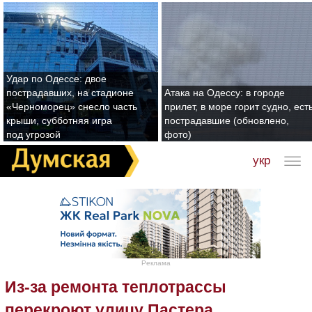
Удар по Одессе: двое
пострадавших, на стадионе
Атака на Одессу: в городе
«Черноморец» снесло часть
прилет, в море горит судно, ест
крыши, субботняя игра
пострадавшие (обновлено,
под угрозой
фото)
укр
Реклама
Из-за ремонта теплотрассы
перекроют улицу Пастера