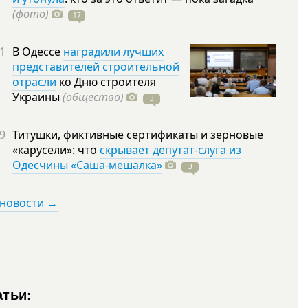
(фото)
17
1
В Одессе
наградили лучших
представителей строительной
отрасли
ко Дню строителя
Украины
(общество)
3
9
Титушки, фиктивные сертификаты и зерновые
«карусели»: что
скрывает депутат-слуга из
Одесчины «Саша-мешалка»
3
 новости →
атьи: