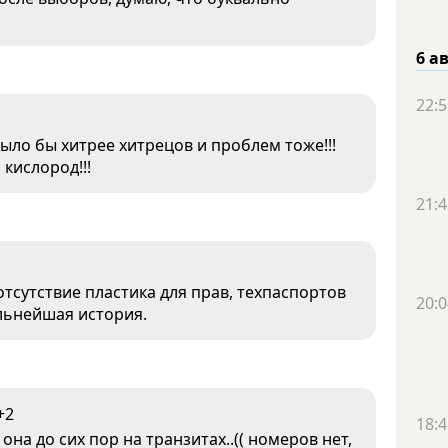
6 а
22:5
ыло бы хитрее хитрецов и проблем тоже!!!
кислород!!!
21:4
тсутствие пластика для прав, техпаспортов
20:0
ельнейшая история.
+2
18:4
она до сих пор на транзитах..(( номеров нет,