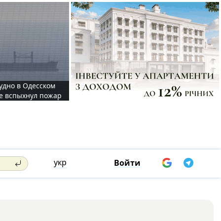
судно в Одесском
те вспыхнул пожар
укр
Войти