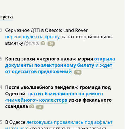
вгуста
2
Серьезное ДТП в Одессе: Land Rover
перевернулся на крышу
, капот второй машины
всмятку
(фото)
36
5
Конец эпохи «черного нала»: мэрия
открыла
документы по электронному билету и ждет
от одесситов предложений
10
4
После «волшебного пенделя»: громада под
Одессой
тратит 6 миллионов на ремонт
«ничейного» коллектора
из-за фекального
скандала
3
5
В Одессе
легковушка провалилась под асфальт
и утонула
: кто за это ответит — пока загадка