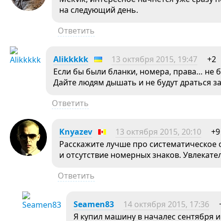
на следующий день.
Ответить
Alikkkkk
13 октября 2015, 19:47
+2
Если бы были бланки, номера, права… не б
Дайте людям дышать и не будут драться за 
Ответить
Knyazev
13 октября 2015, 20:10
+9
Расскажите лучше про систематическое о
и отсутствие номерных знаков. Увлекат
Ответить
Seamen83
14 октября 2015, 17:36
Я купил машину в началес сентября и 