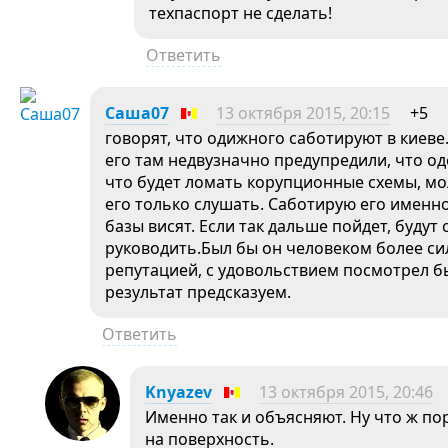
техпаспорт не сделать!
Ответить
Саша07
13 октября 2015, 20:15
+5
говорят, что одижного саботируют в киеве.
его там недвузначно предупредили, что оде
что будет ломать корупционные схемы, мол
его только слушать. Саботирую его именно
базы висят. Если так дальше пойдет, будут
руководить.Был бы он человеком более си
репутацией, с удовольствием посмотрел бы
результат предсказуем.
Ответить
Knyazev
13 октября 2015, 20:46
Именно так и объясняют. Ну что ж по
на поверхность.