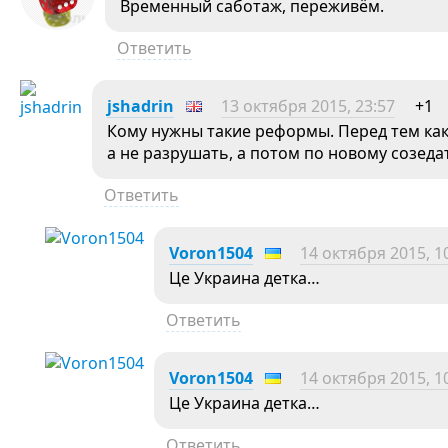
Временный саботаж, переживём.
Ответить
jshadrin
13 октября 2015, 23:57
+1
Кому нужны такие реформы. Перед тем как
а не разрушать, а потом по новому созеда
Ответить
Voron1504
14 октября 2015, 1
Це Украина детка…
Ответить
Voron1504
14 октября 2015, 1
Це Украина детка…
Ответить