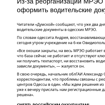
Из-за реорганизации МРЭО 
оформить водительские д
Читатели «Думской» сообщают, что уже два д
водительские документы в одесских МРЭО.
По словам одессита Андрея, восстанавливающе
сегодня утром учреждение на 6-км Овидиополь
«Все окошки закрыты, на весь МРЭО работает в
что база сейчас не работает и отсутствуют кл
ни получить техпаспорт, ни восстановить води
зависли документы», — жалуется он.
В свою очередь, начальник облГАИ Александр
корреспондентам, что проблемы связаны с ре
центров Одессы в один. «Мы ждем решения из
уже к вечеру прислать нам регистрационные да
решена».