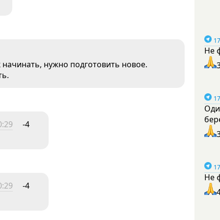
17
Не 
 начинать, нужно подготовить новое.
ть.
17
Оди
бер
0:29
-4
17
Не 
0:29
-4