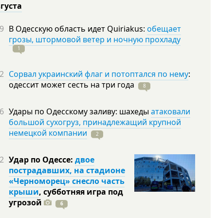
вгуста
9
В Одесскую область идет Quiriakus:
обещает
грозы, штормовой ветер и ночную прохладу
1
2
Сорвал украинский флаг и потоптался по нему
:
одессит может сесть на три
года
8
6
Удары по Одесскому заливу: шахеды
атаковали
большой сухогруз, принадлежащий крупной
немецкой компании
2
2
Удар по Одессе:
двое
пострадавших, на стадионе
«Черноморец» снесло часть
крыши
, субботняя игра под
угрозой
6