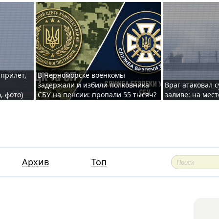
 прилет,
В Черноморске военкомы
задержали и избили полковника
Враг атаковал 
, фото)
СБУ на пенсии: пропали 55 тысяч?
заливе: на мес
Архив
Топ