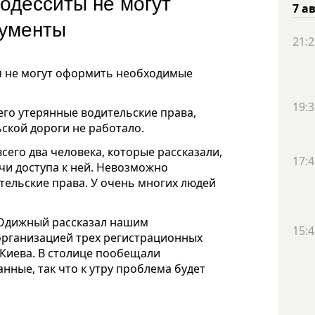
одесситы не могут
7 а
окументы
21:2
ня не могут оформить необходимые
19:3
го утерянные водительские права,
ской дороги не работало.
сего два человека, которые рассказали,
17:4
ючи доступа к ней. Невозможно
тельские права. У очень многих людей
 Одижный рассказал нашим
15:4
организацией трех регистрационных
 Киева. В столице пообещали
нные, так что к утру проблема будет