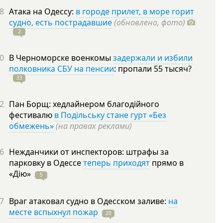
8
Атака на Одессу:
в городе прилет, в море горит
судно, есть пострадавшие
(обновлено, фото)
2
0
В Черноморске военкомы
задержали и избили
полковника СБУ на пенсии
: пропали 55
тысяч?
33
2
Пан Борщ: хедлайнером благодійного
фестивалю
в Подільську стане гурт «Без
обмежень»
(на правах реклами)
6
Нежданчики от инспекторов: штрафы за
парковку в Одессе
теперь приходят
прямо в
«Дію»
5
7
Враг атаковал судно в Одесском заливе:
на
месте вспыхнул пожар
20