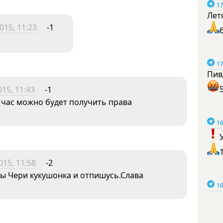
17
Лет
015, 11:23
-1
17
Пив
15, 11:43
-1
а час можно будет получить права
16
015, 11:58
-2
ы Чери кукушонка и отпишусь.Слава
16