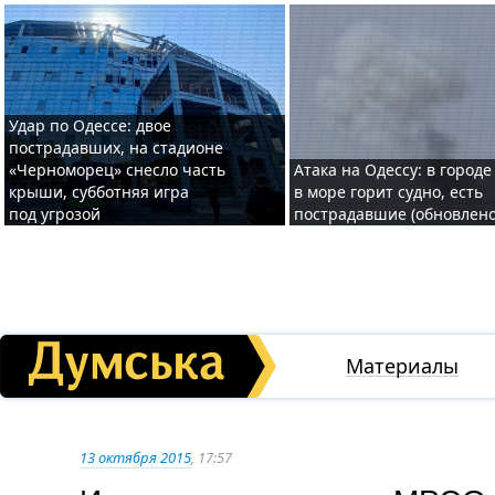
Удар по Одессе: двое
пострадавших, на стадионе
«Черноморец» снесло часть
Атака на Одессу: в городе
крыши, субботняя игра
в море горит судно, есть
под угрозой
пострадавшие (обновлено
Материалы
13 октября 2015
, 17:57