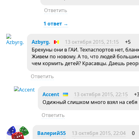
Ответить
1 ответ →
Azbyrg.
13 октября 2015, 21:15
+5
Брехуны они в ГАИ. Техпаспортов нет, блан
Живем по новому. А то, что людей большин
чем кормить детей? Красавцы. Даешь реор
Ответить
Accent
13 октября 2015, 22:15
+
Одижный слишком много взял на себя
Ответить
Валерий55
13 октября 2015, 22:04
0