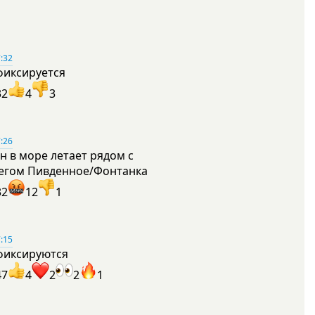
:32
фиксируется
32
4
3
:26
н в море летает рядом с
егом Пивденное/Фонтанка
32
12
1
:15
фиксируются
47
4
2
2
1