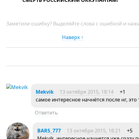
СМЕРТЬ РОССИЙСКИМ ОККУПАНТАМ!
Заметили ошибку? Выделяйте слова с ошибкой и нажи
Наверх ↑
Mekvik
13 октября 2015, 18:14
+1
самое интересное начнётся после нг, это
Ответить
BARS_777
13 октября 2015, 18:21
+5
Mekvik, интересное начнется уже сразу 