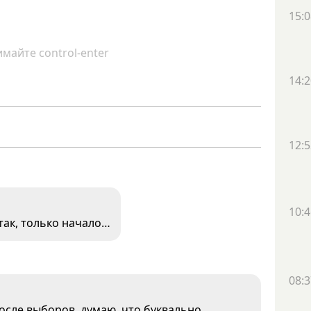
15:0
майте control-enter
14:2
12:5
10:4
 так, только начало…
08:3
после выборов, думаю, что буквально