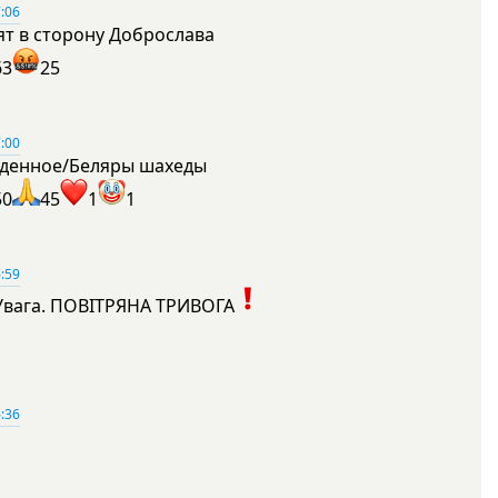
:06
ят в сторону Доброслава
63
25
:00
денное/Беляры шахеды
50
45
1
1
:59
Увага. ПОВІТРЯНА ТРИВОГА
1
:36