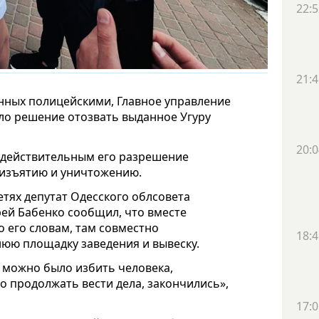
22:5
21:4
нных полицейскими, Главное управление
ло решение отозвать выданное Угуру
20:0
едействительным его разрешение
 изъятию и уничтожению.
етях депутат Одесского облсовета
рей Бабенко сообщил, что вместе
о его словам, там совместно
18:4
нюю площадку заведения и вывеску.
а можно было избить человека,
о продолжать вести дела, закончились»,
17:0