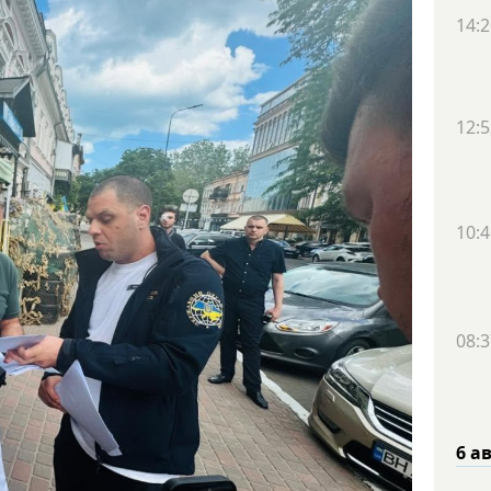
14:2
12:5
10:4
08:3
6 а