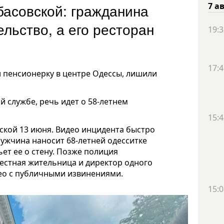
басовской: гражданина
7 а
льство, а его ресторан
19:3
17:4
л пенсионерку в центре Одессы, лишили
 службе, речь идет о 58-летнем
15:4
ской 13 июня. Видео инцидента быстро
мужчина наносит 68-летней одесситке
ьет ее о стену. Позже полиция
естная жительница и директор одного
део с публичными извинениями.
15:0