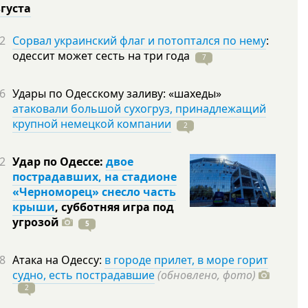
вгуста
2
Сорвал украинский флаг и потоптался по нему
:
одессит может сесть на три
года
7
6
Удары по Одесскому заливу: «шахеды»
атаковали большой сухогруз, принадлежащий
крупной немецкой компании
2
2
Удар по Одессе:
двое
пострадавших, на стадионе
«Черноморец» снесло часть
крыши
, субботняя игра под
угрозой
5
8
Атака на Одессу:
в городе прилет, в море горит
судно, есть пострадавшие
(обновлено, фото)
2