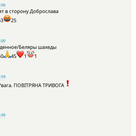
:06
ят в сторону Доброслава
63
25
:00
денное/Беляры шахеды
50
45
1
1
:59
Увага. ПОВІТРЯНА ТРИВОГА
1
:36