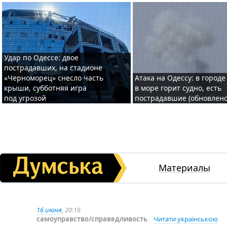
Удар по Одессе: двое
пострадавших, на стадионе
«Черноморец» снесло часть
Атака на Одессу: в городе
крыши, субботняя игра
в море горит судно, есть
под угрозой
пострадавшие (обновлено
Материалы
16 июня
, 20:16
самоуправство/справедливость
Читати українською