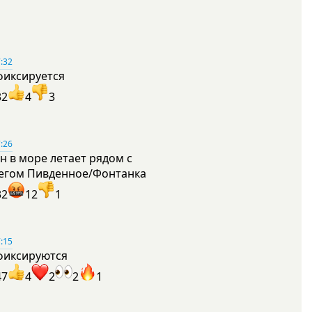
:32
фиксируется
32
4
3
:26
н в море летает рядом с
егом Пивденное/Фонтанка
32
12
1
:15
фиксируются
47
4
2
2
1