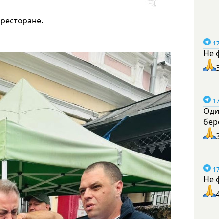
 ресторане.
17
Не 
17
Оди
бер
17
Не 