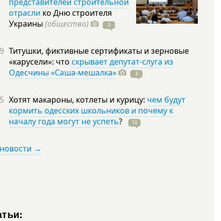
представителей строительной
отрасли
ко Дню строителя
Украины
(общество)
3
9
Титушки, фиктивные сертификаты и зерновые
«карусели»: что
скрывает депутат-слуга из
Одесчины «Саша-мешалка»
3
5
Хотят макароны, котлеты и курицу:
чем будут
кормить одесских школьников и почему к
началу года могут не успеть
?
16
 новости →
атьи: