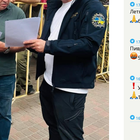
17
Лет
17
Пив
16
16