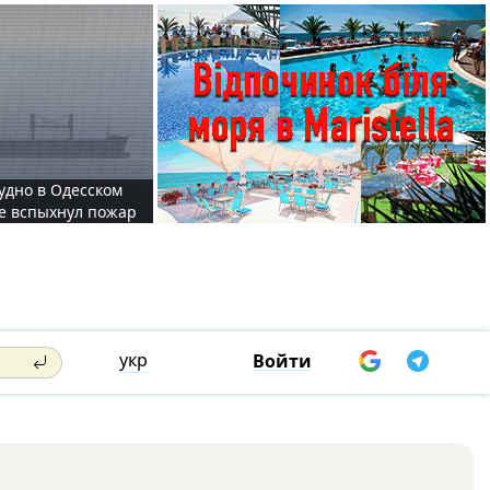
судно в Одесском
те вспыхнул пожар
укр
Войти