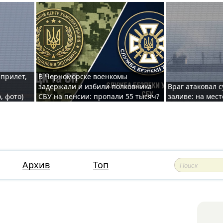
 прилет,
В Черноморске военкомы
задержали и избили полковника
Враг атаковал 
, фото)
СБУ на пенсии: пропали 55 тысяч?
заливе: на мес
Архив
Топ