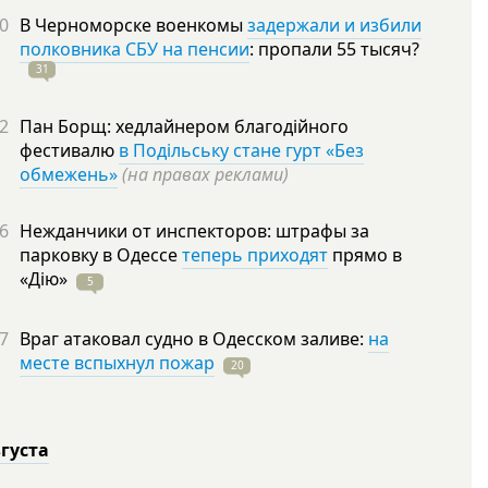
0
В Черноморске военкомы
задержали и избили
полковника СБУ на пенсии
: пропали 55
тысяч?
31
2
Пан Борщ: хедлайнером благодійного
фестивалю
в Подільську стане гурт «Без
обмежень»
(на правах реклами)
6
Нежданчики от инспекторов: штрафы за
парковку в Одессе
теперь приходят
прямо в
«Дію»
5
7
Враг атаковал судно в Одесском заливе:
на
месте вспыхнул пожар
20
вгуста