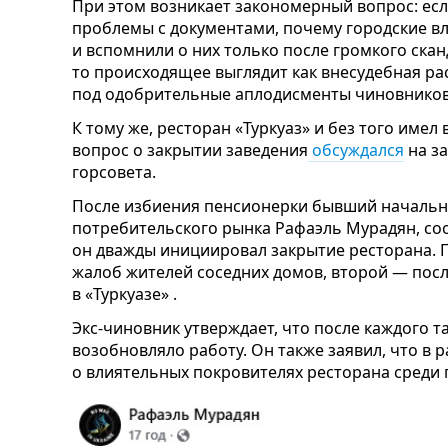
При этом возникает закономерный вопрос: есл
проблемы с документами, почему городские вл
и вспомнили о них только после громкого скан
то происходящее выглядит как внесудебная ра
под одобрительные аплодисменты чиновников
К тому же, ресторан «Туркуаз» и без того имел 
вопрос о закрытии заведения
обсуждался
на з
горсовета.
После избиения пенсионерки бывший начальн
потребительского рынка Рафаэль Мурадян, соо
он дважды инициировал закрытие ресторана. 
жалоб жителей соседних домов, второй — пос
в «Туркуазе» .
Экс-чиновник утверждает, что после каждого т
возобновляло работу. Он также заявил, что в 
о влиятельных покровителях ресторана среди