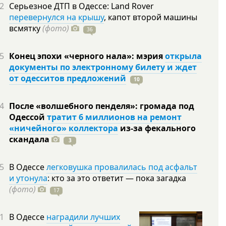
2
Серьезное ДТП в Одессе: Land Rover
перевернулся на крышу
, капот второй машины
всмятку
(фото)
36
5
Конец эпохи «черного нала»: мэрия
открыла
документы по электронному билету и ждет
от одесситов предложений
10
4
После «волшебного пенделя»: громада под
Одессой
тратит 6 миллионов на ремонт
«ничейного» коллектора
из-за фекального
скандала
3
5
В Одессе
легковушка провалилась под асфальт
и утонула
: кто за это ответит — пока загадка
(фото)
17
1
В Одессе
наградили лучших