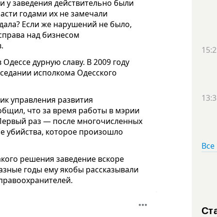
и у заведения действительно были
асти годами их не замечали
дала? Если же нарушений не было,
справа над бизнесом
.
15:2
в Одессе дурную славу. В 2009 году
аседании исполкома Одесского
13:3
ик управления развития
бщил, что за время работы в мэрии
Первый раз — после многочисленных
ле убийства, которое произошло
Все
акого решения заведение вскоре
разные годы ему якобы рассказывали
 правоохранителей.
Ст