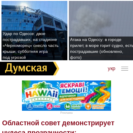
Удар по Одессе: двое
пострадавших, на стадионе
Атака на Одессу: в городе
«Черноморец» снесло часть
прилет, в море горит судно, ест
крыши, субботняя игра
пострадавшие (обновлено,
под угрозой
фото)
укр
Реклама
Областной совет демонстрирует
чудеса прозрачности: