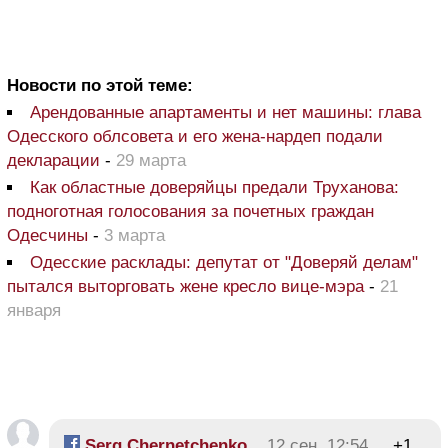
Новости по этой теме:
Арендованные апартаменты и нет машины: глава
Одесского облсовета и его жена-нардеп подали
декларации
-
29 марта
Как областные доверяйцы предали Труханова:
подноготная голосования за почетных граждан
Одесчины
-
3 марта
Одесские расклады: депутат от "Доверяй делам"
пытался выторговать жене кресло вице-мэра
-
21
января
Serg Chernetchenko
12 сен, 12:54
+1