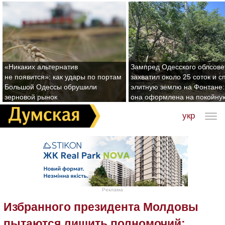
«Никаких альтернатив
Зампред Одесского облсове
не появится»: как удары по портам
захватил около 25 соток и с
Большой Одессы обрушили
элитную землю на Фонтане:
зерновой рынок
она оформлена на покойну
укр
Реклама
Избранного президента Молдовы
пытаются лишить полномочий: