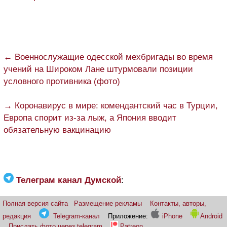
← Военнослужащие одесской мехбригады во время
учений на Широком Лане штурмовали позиции
условного противника (фото)
→ Коронавирус в мире: комендантский час в Турции,
Европа спорит из-за лыж, а Япония вводит
обязательную вакцинацию
Телеграм канал Думской
:
Полная версия сайта
Размещение рекламы
Контакты, авторы,
редакция
Telegram-канал
Приложение:
iPhone
Android
Прислать фото через telegram
Patreon