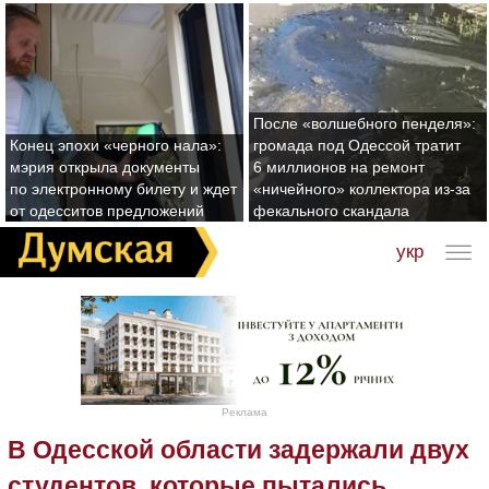
После «волшебного пенделя»:
Конец эпохи «черного нала»:
громада под Одессой тратит
мэрия открыла документы
6 миллионов на ремонт
по электронному билету и ждет
«ничейного» коллектора из-за
от одесситов предложений
фекального скандала
укр
Реклама
В Одесской области задержали двух
студентов, которые пытались