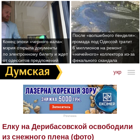
После «волшебного пенделя»:
Конец эпохи «черного нала»:
громада под Одессой тратит
мэрия открыла документы
6 миллионов на ремонт
по электронному билету и ждет
«ничейного» коллектора из-за
от одесситов предложений
фекального скандала
укр
Реклама
Елку на Дерибасовской освободили
из снежного плена (фото)