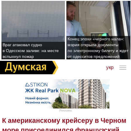
Конец эпохи «черного нала»:
Враг атаковал судно
мэрия открыла документы
в Одесском заливе: на месте
по электронному билету и ждет
вспыхнул пожар
от одесситов предложений
укр
Реклама
К американскому крейсеру в Черном
море присоединился французский