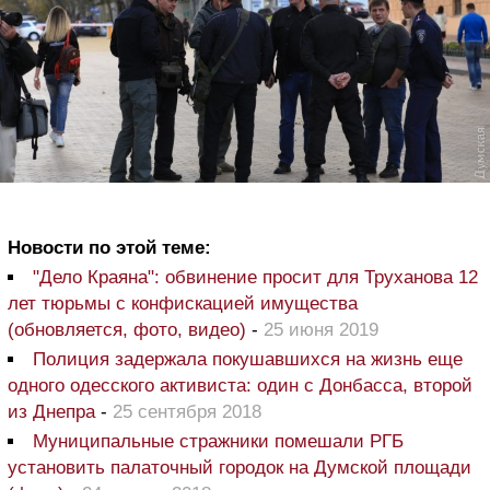
Новости по этой теме:
"Дело Краяна": обвинение просит для Труханова 12
лет тюрьмы с конфискацией имущества
(обновляется, фото, видео)
-
25 июня 2019
Полиция задержала покушавшихся на жизнь еще
одного одесского активиста: один с Донбасса, второй
из Днепра
-
25 сентября 2018
Муниципальные стражники помешали РГБ
установить палаточный городок на Думской площади