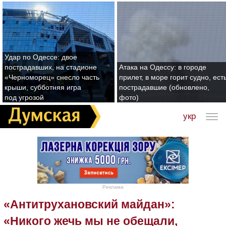
Удар по Одессе: двое
пострадавших, на стадионе
Атака на Одессу: в городе
«Черноморец» снесло часть
прилет, в море горит судно, ест
крыши, субботняя игра
пострадавшие (обновлено,
под угрозой
фото)
укр
Реклама
«Антитрухановский майдан»:
«Никого жечь мы не обещали,