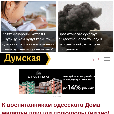
Хотят макароны, котлеты
Враг атаковал сухогруз
и курицу: чем будут кормить
в Одесской области: один
одесских школьников и почему
человек погиб, еще трое
к началу года могут не успеть?
пострадали
укр
Реклама
К воспитанникам одесского Дома
малютки пришли прокуроры (видео)