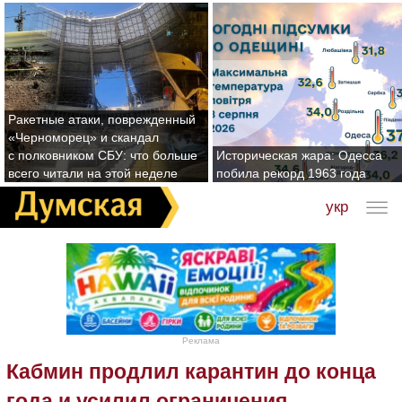
Ракетные атаки, поврежденный
«Черноморец» и скандал
с полковником СБУ: что больше
Историческая жара: Одесса
всего читали на этой неделе
побила рекорд 1963 года
укр
Реклама
Кабмин продлил карантин до конца
года и усилил ограничения