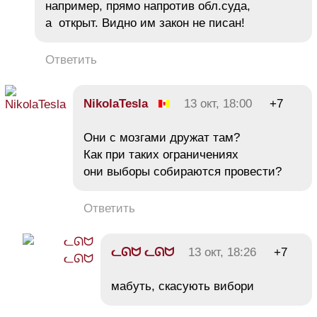
например, прямо напротив обл.суда,
а открыт. Видно им закон не писан!
Ответить
NikolaTesla
13 окт, 18:00
+7
Они с мозгами дружат там?
Как при таких ограничениях
они выборы собираются провести?
Ответить
ᓚᘏᗢ ᓚᘏᗢ
13 окт, 18:26
+7
мабуть, скасують вибори