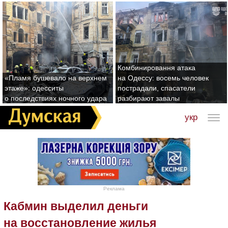
Комбинировання атака
«Пламя бушевало на верхнем
на Одессу: восемь человек
этаже»: одесситы
пострадали, спасатели
о последствиях ночного удара
разбирают завалы
укр
Реклама
Кабмин выделил деньги
на восстановление жилья