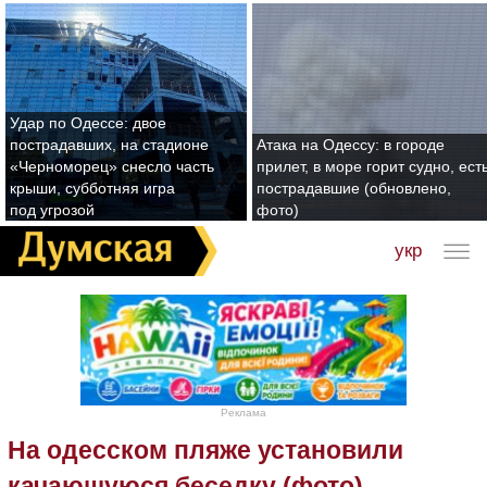
Удар по Одессе: двое
пострадавших, на стадионе
Атака на Одессу: в городе
«Черноморец» снесло часть
прилет, в море горит судно, ест
крыши, субботняя игра
пострадавшие (обновлено,
под угрозой
фото)
укр
Реклама
На одесском пляже установили
качающуюся беседку (фото)