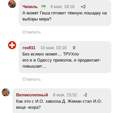
Чизель
8 мая, 19:16
+2
А может Геша готовит тёмную лошадку на
выборы мера?
Ответить
rss911
10 мая, 02:16
0
Без всяких может… ТРУХло
его и в Одессу приволок, и продвигает-
повышает…
Ответить
Великолепный
8 мая, 15:52
-2
Как это с И.О. завхоза Д. Жеман стал И.О.
вице -мэра?