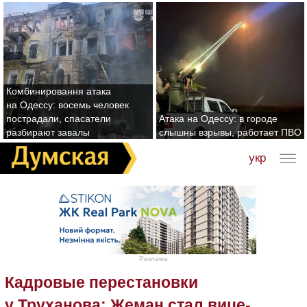
Комбинировання атака
на Одессу: восемь человек
пострадали, спасатели
Атака на Одессу: в городе
разбирают завалы
слышны взрывы, работает ПВО
укр
Реклама
Кадровые перестановки
у Труханова: Жеман стал вице-