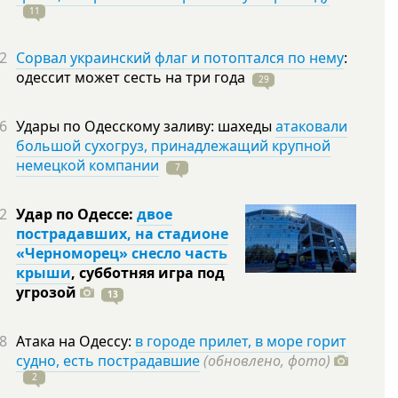
11
2
Сорвал украинский флаг и потоптался по нему
:
одессит может сесть на три
года
29
6
Удары по Одесскому заливу: шахеды
атаковали
большой сухогруз, принадлежащий крупной
немецкой компании
7
2
Удар по Одессе:
двое
пострадавших, на стадионе
«Черноморец» снесло часть
крыши
, субботняя игра под
угрозой
13
8
Атака на Одессу:
в городе прилет, в море горит
судно, есть пострадавшие
(обновлено, фото)
2