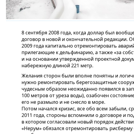
8 сентября 2008 года, когда доллар был вообще
договор в новой и окончательной редакции. О
2009 года капитально отремонтировать авар
прилегающие к дельфинарию, а также «за собс
и на основании утвержденной проектной док
набережную длиной 221 метр.
Желания сторон были вполне понятны и логи
нужно ремонтировать берегозащитные сооруж
чудесным образом неожиданно появился в зап
100 метров от уреза воды), озабочен состояни
его не размыло и не снесло в море.
Потом начался кризис, все обо всем забыли, ср
2011 года, стороны вспомнили о договоре и п
в котором согласовали новый порядок действий
«Нерум» обязался отремонтировать рисберму 