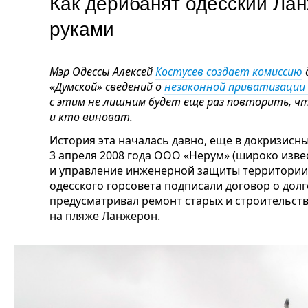
Как дерибанят одесский Лан
руками
Мэр Одессы Алексей
Костусев создает комиссию
«Думской» сведений о
незаконной приватизации
с этим не лишним будет еще раз повторить, чт
и кто виноват.
История эта началась давно, еще в докризисные
3 апреля 2008 года ООО «Нерум» (широко изве
и управление инженерной защиты территории
одесского горсовета подписали договор о дол
предусматривал ремонт старых и строительст
на пляже Ланжерон.