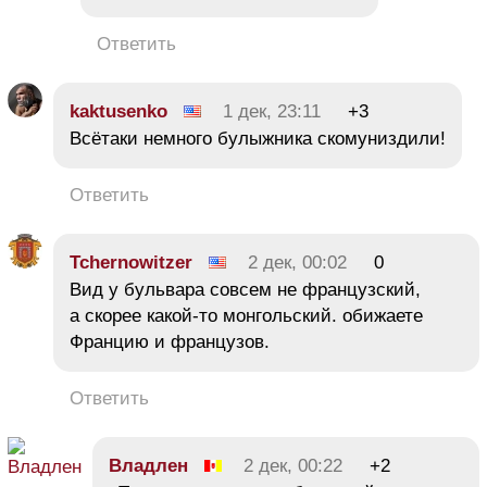
Ответить
kaktusenko
1 дек, 23:11
+3
Всётаки немного булыжника скомуниздили!
Ответить
Tchernowitzer
2 дек, 00:02
0
Вид у бульвара совсем не французский,
а скорее какой-то монгольский. обижаете
Францию и французов.
Ответить
Владлен
2 дек, 00:22
+2