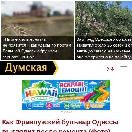
«Никаких альтернатив
Зампред Одесского облсове
не появится»: как удары по портам
захватил около 25 соток и с
Большой Одессы обрушили
элитную землю на Фонтане:
зерновой рынок
она оформлена на покойну
укр
Реклама
Как Французский бульвар Одессы
выглядит после ремонта (фото)