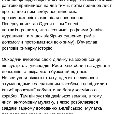
раптово припинився на два тижні, потім прийшов лист
про те, що з ним відбулася дивовижа,
про яку розповість вже після повернення.
Повернувшися до Одеси пізньої осені
не так із грошима, як з лісовими трофеями (валіза
журавлини та мішок відбірних сушених грибів
допомогли протриматися всю зиму), В’ячеслав
розповів химерну історію.
Обходячи вчергове свою ділянку на заході сонця,
він зустрів… гуманоїдів. Риси їхніх облич нагадували
дельфінів, а шкіра мала бузковий відтінок.
Не відчувши ніякого страху, одесит спілкувався
з гуманоїдами телепатичним засобом, і не відхилив
їхньої пропозиції побувати на борту космічного
корабля. Там він зустрів декількох землян, в тому
числі англомовну мулатку, з якою розбалакався
завдяки гарному володінню англійською. Мулатка