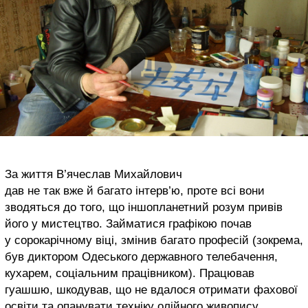
За життя В’ячеслав Михайлович
дав не так вже й багато інтерв’ю, проте всі вони
зводяться до того, що іншопланетний розум привів
його у мистецтво. Займатися графікою почав
у сорокарічному віці, змінив багато професій (зокрема,
був диктором Одеського державного телебачення,
кухарем, соціальним працівником). Працював
гуашшю, шкодував, що не вдалося отримати фахової
освіти та опанувати техніку олійного живопису.