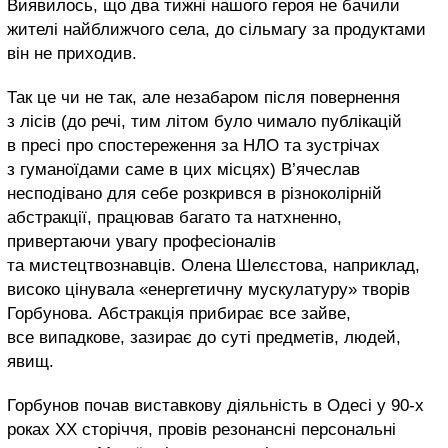
Виявилось, що два тижні нашого героя не бачили
жителі найближчого села, до сільмагу за продуктами
він не приходив.
Так це чи не так, але незабаром після повернення
з лісів (до речі, тим літом було чимало публікацій
в пресі про спостереження за НЛО та зустрічах
з гуманоїдами саме в цих місцях) В’ячеслав
несподівано для себе розкрився в різноколірній
абстракції, працював багато та натхненно,
привертаючи увагу професіоналів
та мистецтвознавців. Олена Шелєстова, наприклад,
високо цінувала «енергетичну мускулатуру» творів
Горбунова. Абстракція прибирає все зайве,
все випадкове, зазирає до суті предметів, людей,
явищ.
Горбунов почав виставкову діяльність в Одесі у 90-х
роках ХХ сторіччя, провів резонансні персональні