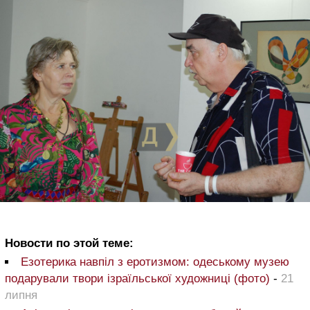
Новости по этой теме:
Езотерика навпіл з еротизмом: одеському музею
подарували твори ізраїльської художниці (фото)
-
21
липня