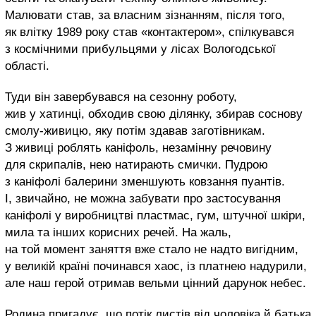
Малювати став, за власним зізнанням, після того,
як влітку 1989 року став «контактером», спілкувався
з космічними прибульцями у лісах Вологодської
області.
Туди він завербувався на сезонну роботу,
жив у хатинці, обходив свою ділянку, збирав соснову
смолу-живицю, яку потім здавав заготівникам.
З живиці роблять каніфоль, незамінну речовину
для скрипалів, нею натирають смички. Пудрою
з каніфолі балерини зменшують ковзання пуантів.
І, звичайно, не можна забувати про застосування
каніфолі у виробництві пластмас, гум, штучної шкіри,
мила та інших корисних речей. На жаль,
на той момент заняття вже стало не надто вигідним,
у великій країні починався хаос, із платнею надурили,
але наш герой отримав вельми цінний дарунок небес.
Родина пригадує, що потік листів від чоловіка й батька