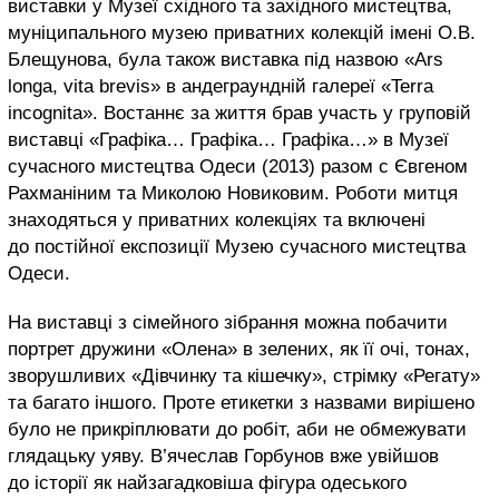
виставки у Музеї східного та західного мистецтва,
муніципального музею приватних колекцій імені О.В.
Блещунова, була також виставка під назвою «Ars
longa, vita brevis» в андеграундній галереї «Terra
incognita». Востаннє за життя брав участь у груповій
виставці «Графіка… Графіка… Графіка…» в Музеї
сучасного мистецтва Одеси (2013) разом с Євгеном
Рахманіним та Миколою Новиковим. Роботи митця
знаходяться у приватних колекціях та включені
до постійної експозиції Музею сучасного мистецтва
Одеси.
На виставці з сімейного зібрання можна побачити
портрет дружини «Олена» в зелених, як її очі, тонах,
зворушливих «Дівчинку та кішечку», стрімку «Регату»
та багато іншого. Проте етикетки з назвами вирішено
було не прикріплювати до робіт, аби не обмежувати
глядацьку уяву. В’ячеслав Горбунов вже увійшов
до історії як найзагадковіша фігура одеського