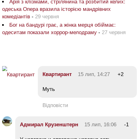
Арія з клізмами, стрілянина та розбитий келих:
одеська Опера вразила історією мандрівних
комедіантів
-
29 червня
Бог на бандурі грає, а жінка мерця обіймає:
одеситам показали хоррор-мелодраму
-
27 червня
Квартирант
15 лип, 14:27
+2
Муть
Відповісти
Адмирал Крузенштерн
15 лип, 16:06
-1