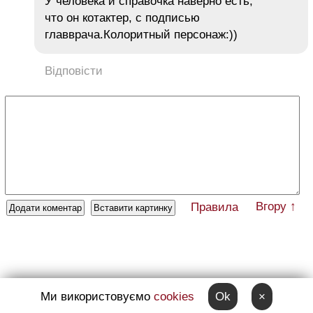
У человека и справочка наверно есть,
что он котактер, с подписью
главврача.Колоритный персонаж:))
Відповісти
Вгору ↑
Правила
← На півдні України будують катери для розмінування
Ми використовуємо
cookies
Ok
×
річок (фото)