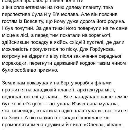
повідала про своє рішення полетіти
з іншопланетянами на їхню далеку планету, така
перспектива була й у В’ячеслава. Але він пояснив
гостям із Всесвіту, що йому дуже дорога його родина.
І був почутий. За два тижні його повернули на те саме
місце в лісі, а перед тим покатали на зорельоті,
здійснивши посадку в якійсь східній пустелі, де дали
можливість прогулятися по піску. Для Горбунова,
котрому не відкрили візу після закінчення середньої
мореходки, перетнути державний кордон таким чином
було особливо приємно.
Землянам показували на борту корабля фільми
про життя на загадковій планеті, архітектура міст,
водограї, веселі дітлахи… Все нагадувало наше земне
буття. «Let’s go!» — агітувала В’ячеслава мулатка,
яка, вочевидь, втратила надію влаштувати своє життя
на Землі. А він навчив її і заодно іншопланетян
промовляти імена дружини й сина: «Олена», «Іван»…