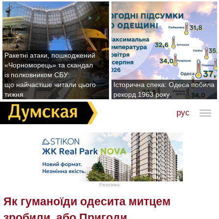
Ракетні атаки, пошкоджений
«Чорноморець» та скандал
із полковником СБУ:
що найчастіше читали цього
Історична спека: Одеса побила
тижня
рекорд 1963 року
рус
Реклама
Як гуманоїди одесита митцем
зробили, або Пригоди