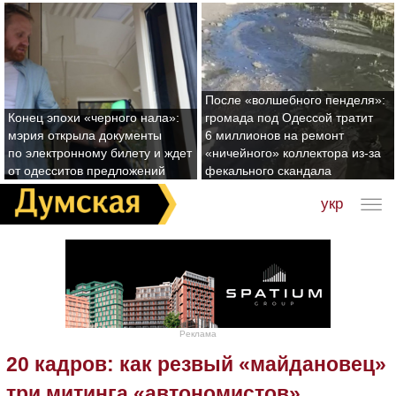
После «волшебного пенделя»:
Конец эпохи «черного нала»:
громада под Одессой тратит
мэрия открыла документы
6 миллионов на ремонт
по электронному билету и ждет
«ничейного» коллектора из-за
от одесситов предложений
фекального скандала
укр
Реклама
20 кадров: как резвый «майдановец»
три митинга «автономистов»