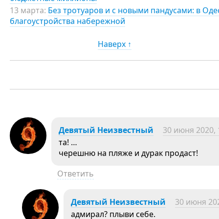
13 марта:
Без тротуаров и с новыми пандусами: в Оде
благоустройства набережной
Наверх ↑
Девятый Неизвестный
30 июня 2020, 
та! …
черешню на пляже и дурак продаст!
Ответить
Девятый Неизвестный
30 июня 202
адмирал? плыви себе.