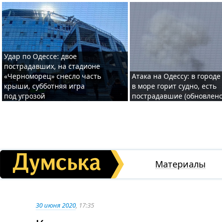
Удар по Одессе: двое
пострадавших, на стадионе
«Черноморец» снесло часть
Атака на Одессу: в городе
крыши, субботняя игра
в море горит судно, есть
под угрозой
пострадавшие (обновлено
Материалы
30 июня 2020
, 17:35