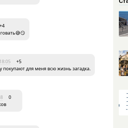
Ст
+4
рговать😅😏
18:05
+5
у покупают для меня всю жизнь загадка.
48
0
ков