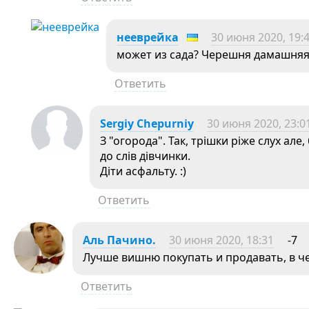
нееврейка
30 июня 2020, 19:
может из сада? Черешня дамашняя 
Ответить
Sergiy Chepurniy
30 июня 2020, 23:0
З "огорода". Так, трішки ріже слух а
до слів дівчинки.
Діти асфальту. :)
Ответить
Aль Пачино.
30 июня 2020, 18:31
-7
Лучше вишню покупать и продавать, в ч
Ответить