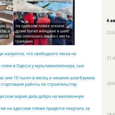
6 а
ция
На одесском пляже осколок
сти, а
дрона попал женщине в шею:
22:5
ается
она скончалась (видео с места
трагедии)
ди жалуются, что свободного песка на
21:4
» пляж в Одессе у мультимиллионера, сын
час или 10 тысяч в месяц и никаких шлагбаумов
20:0
 стартовали работы по строительству
одесская мэрия дала добро на миллионную
ия на одесские пляжи придется покупать за
18:4