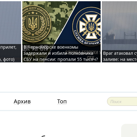
 прилет,
В Черноморске военкомы
задержали и избили полковника
Враг атаковал 
, фото)
СБУ на пенсии: пропали 55 тысяч?
заливе: на мес
Архив
Топ