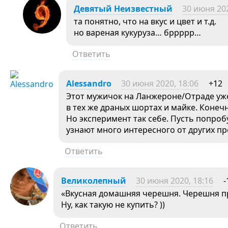
Девятый Неизвестный
30 июня 202
та понятно, что на вкус и цвет и т.д.
но вареная кукуруза… бррррр…
Ответить
Alessandro
30 июня 2020, 18:06
+12
Этот мужичок на Ланжероне/Отраде уже
в тех же драных шортах и майке. Конечн
Но эксперимент так себе. Пусть попроб
узнают много интересного от других п
Ответить
Великолепный
30 июня 2020, 18:16
-
«Вкусная домашняя черешня. Черешня 
Ну, как такую не купить? ))
Ответить