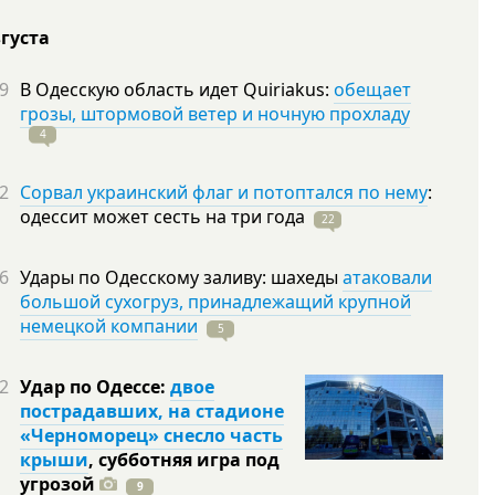
вгуста
9
В Одесскую область идет Quiriakus:
обещает
грозы, штормовой ветер и ночную прохладу
4
2
Сорвал украинский флаг и потоптался по нему
:
одессит может сесть на три
года
22
6
Удары по Одесскому заливу: шахеды
атаковали
большой сухогруз, принадлежащий крупной
немецкой компании
5
2
Удар по Одессе:
двое
пострадавших, на стадионе
«Черноморец» снесло часть
крыши
, субботняя игра под
угрозой
9