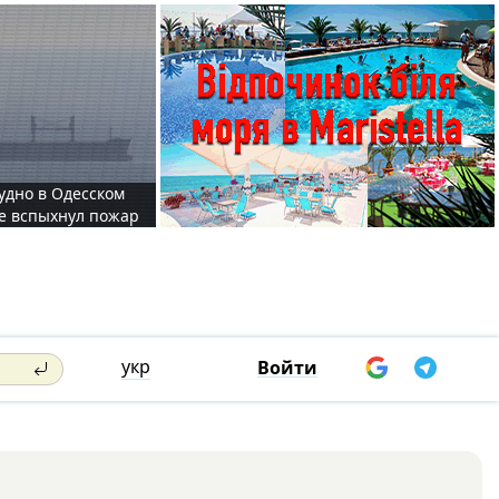
судно в Одесском
те вспыхнул пожар
укр
Войти