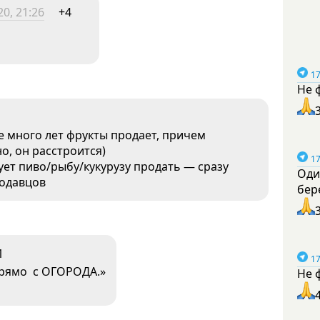
0, 21:26
+4
17
Не 
 много лет фрукты продает, причем
о, он расстроится)
17
ует пиво/рыбу/кукурузу продать — сразу
Оди
родавцов
бер
1
17
прямо с ОГОРОДА.»
Не 