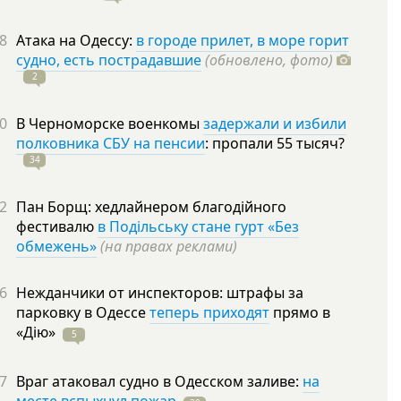
8
Атака на Одессу:
в городе прилет, в море горит
судно, есть пострадавшие
(обновлено, фото)
2
0
В Черноморске военкомы
задержали и избили
полковника СБУ на пенсии
: пропали 55
тысяч?
34
2
Пан Борщ: хедлайнером благодійного
фестивалю
в Подільську стане гурт «Без
обмежень»
(на правах реклами)
6
Нежданчики от инспекторов: штрафы за
парковку в Одессе
теперь приходят
прямо в
«Дію»
5
7
Враг атаковал судно в Одесском заливе:
на