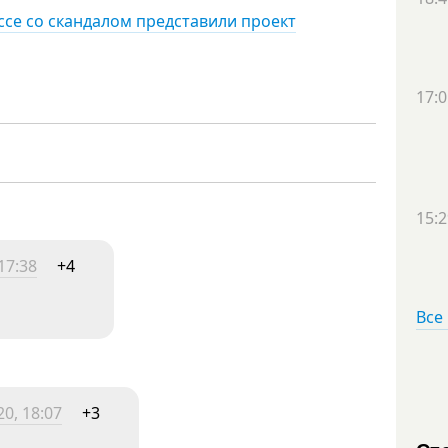
ссе со скандалом представили проект
17:0
15:2
17:38
+4
Все
0, 18:07
+3