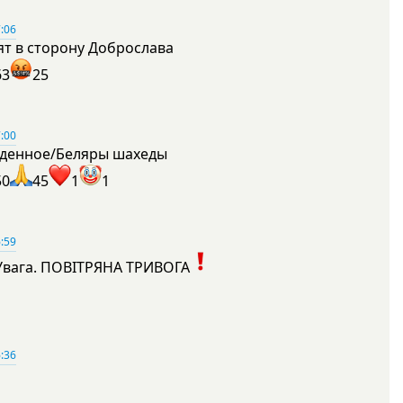
:06
ят в сторону Доброслава
63
25
:00
денное/Беляры шахеды
50
45
1
1
:59
Увага. ПОВІТРЯНА ТРИВОГА
1
:36