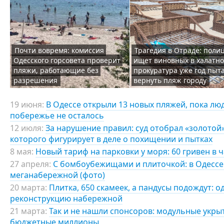
Почти вовремя: комиссия
Трагедия в Отраде: поли
Одесского горсовета проверит
ищет виновных в халатно
пляжи, работающие без
прокуратура уже год пыт
разрешения
вернуть пляж городу
19 июня:
В Одессе открыли 13 новых пляжей, пока лю
побережье не осталось
12 июля:
За нарушение правил: суд отобрал «золотой
которого фигурирует в деле о похищении и пытках
8 мая:
Новый тариф на парковки у моря: 60 гривен в 
27 апреля:
С бомбоубежищами и плиточкой: в Одессе
меганабережной (фото)
20 марта:
Плитка, 650 скамеек, а пандусы подождут: 
реконструкцию набережной
21 марта:
Так и не нашли спонсоров: модульные укрыт
бюджетные миллионы