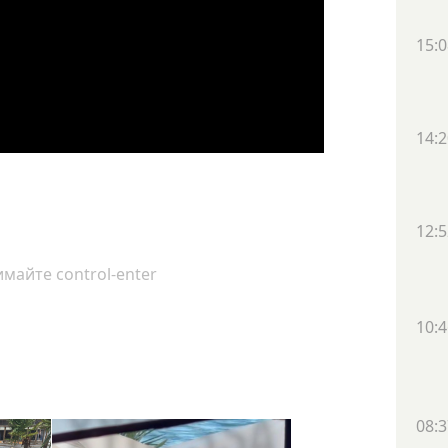
15:0
14:2
12:5
майте control-enter
10:4
08:3