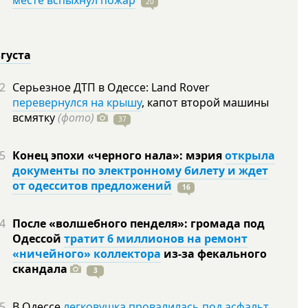
месте вспыхнул пожар
20
вгуста
2
Серьезное ДТП в Одессе: Land Rover
перевернулся на крышу
, капот второй машины
всмятку
(фото)
37
5
Конец эпохи «черного нала»: мэрия
открыла
документы по электронному билету и ждет
от одесситов предложений
16
4
После «волшебного пенделя»: громада под
Одессой
тратит 6 миллионов на ремонт
«ничейного» коллектора
из-за фекального
скандала
3
5
В Одессе
легковушка провалилась под асфальт