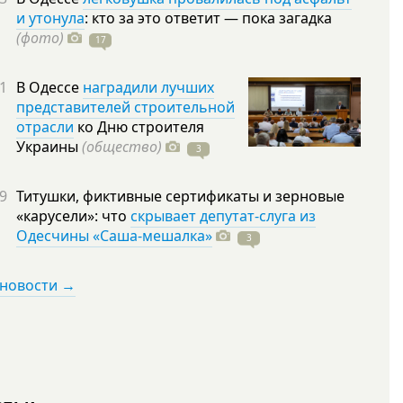
и утонула
: кто за это ответит — пока загадка
(фото)
17
1
В Одессе
наградили лучших
представителей строительной
отрасли
ко Дню строителя
Украины
(общество)
3
9
Титушки, фиктивные сертификаты и зерновые
«карусели»: что
скрывает депутат-слуга из
Одесчины «Саша-мешалка»
3
 новости →