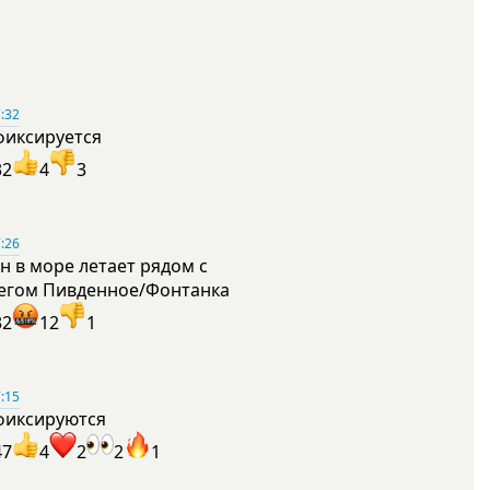
:32
фиксируется
32
4
3
:26
н в море летает рядом с
егом Пивденное/Фонтанка
32
12
1
:15
фиксируются
47
4
2
2
1