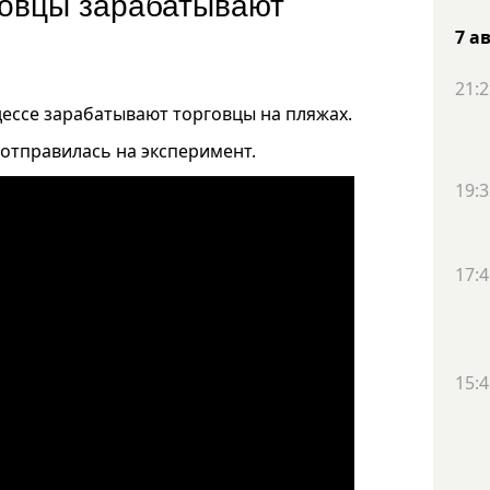
говцы зарабатывают
7 а
21:2
дессе зарабатывают торговцы на пляжах.
отправилась на эксперимент.
19:3
17:4
15:4