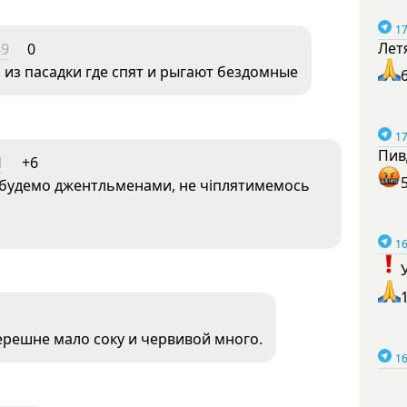
17
Лет
49
0
из пасадки где спят и рыгают бездомные
17
Пив
1
+6
ле, будемо джентльменами, не чіплятимемось
16
ерешне мало соку и червивой много.
16