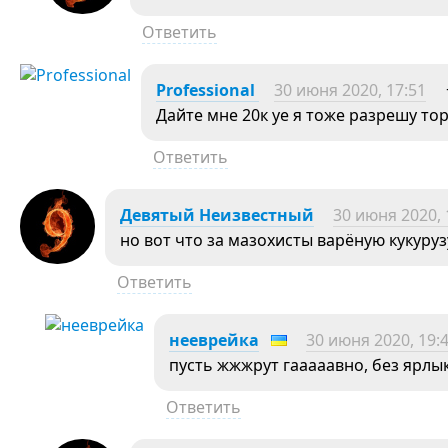
Ответить
Professional
30 июня 2020, 17:51
Дайте мне 20к уе я тоже разрешу то
Ответить
Девятый Неизвестный
30 июня 2020, 
но вот что за мазохисты варёную кукуруз
Ответить
нееврейка
30 июня 2020, 19:
пусть жжжрут гааааавно, без ярлы
Ответить