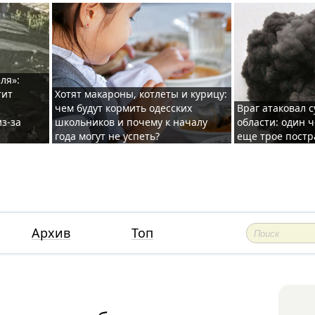
ля»:
тит
Хотят макароны, котлеты и курицу:
чем будут кормить одесских
Враг атаковал с
з-за
школьников и почему к началу
области: один ч
года могут не успеть?
еще трое постр
Архив
Топ