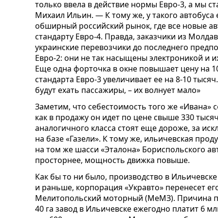
только ввела в действие нормы Евро-3, а мы с
Михаил Ильин. — К тому же, у такого автобуса
обширный российский рынок, где все новые а
стандарту Евро-4. Правда, заказчики из Молдав
украинские перевозчики до последнего предпо
Евро-2: они не так насыщены электроникой и и
Еще одна форточка в окне повышает цену на 10
стандарта Евро-3 увеличивает ее на 8-10 тысяч.
будут ехать пассажиры, – их волнует мало»
Заметим, что себестоимость того же «Ивана» со
как в продажу он идет по цене свыше 330 тыся
аналогичного класса стоят еще дороже, за ис
на базе «Газели». К тому же, ильичевская про
на том же шасси «Эталона» Бориспольского ав
просторнее, мощность движка повыше.
Как бы то ни было, производство в Ильичевске
и раньше, корпорация «Укравто» перенесет его
Мелитопольский моторный (МеМЗ). Причина п
40 га завод в Ильичевске ежегодно платит 6 мл