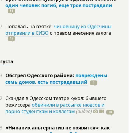
один человек погиб, еще трое пострадали
31
7
Попалась на взятке:
чиновницу из Одесчины
отправили в СИЗО
с правом внесения залога
12
вгуста
3
Обстрел Одесского района:
повреждены
семь домов, есть пострадавший
1
2
Скандал в Одесском театре кукол: бывшего
режиссера
обвинили в рассылке нюдсов и
порно студенткам и коллегам
(видео)
10
3
«Никаких альтернатив не появится»: как