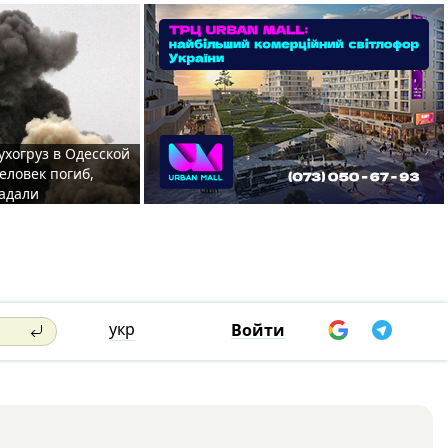
ухогруз в Одесской
еловек погиб,
адали
укр
Войти