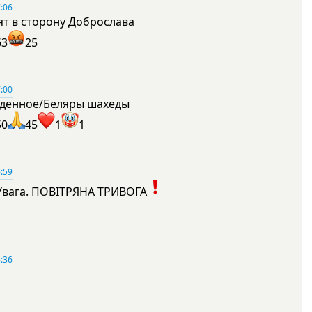
:06
ят в сторону Доброслава
63
25
:00
денное/Беляры шахеды
50
45
1
1
:59
Увага. ПОВІТРЯНА ТРИВОГА
1
:36