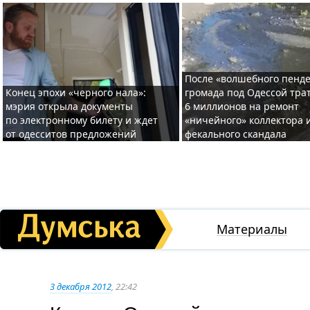
После «волшебного пенде
Конец эпохи «черного нала»:
громада под Одессой тра
мэрия открыла документы
6 миллионов на ремонт
по электронному билету и ждет
«ничейного» коллектора и
от одесситов предложений
фекального скандала
Материалы
3 декабря 2012
, 22:42