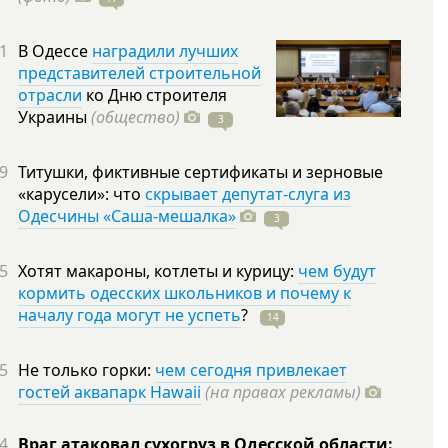
1
В Одессе
наградили лучших
представителей строительной
отрасли
ко Дню строителя
Украины
(общество)
3
9
Титушки, фиктивные сертификаты и зерновые
«карусели»: что
скрывает депутат-слуга из
Одесчины «Саша-мешалка»
3
5
Хотят макароны, котлеты и курицу:
чем будут
кормить одесских школьников и почему к
началу года могут не успеть
?
14
5
Не только горки:
чем сегодня привлекает
гостей аквапарк Hawaii
(на правах рекламы)
4
Враг атаковал сухогруз в Одесской области: