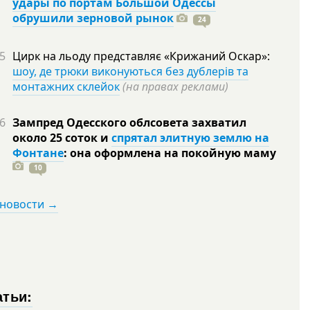
удары по портам Большой Одессы
обрушили зерновой рынок
24
5
Цирк на льоду представляє «Крижаний Оскар»:
шоу, де трюки виконуються без дублерів та
монтажних склейок
(на правах реклами)
6
Зампред Одесского облсовета захватил
около 25 соток и
спрятал элитную землю на
Фонтане
: она оформлена на покойную
маму
10
 новости →
атьи: