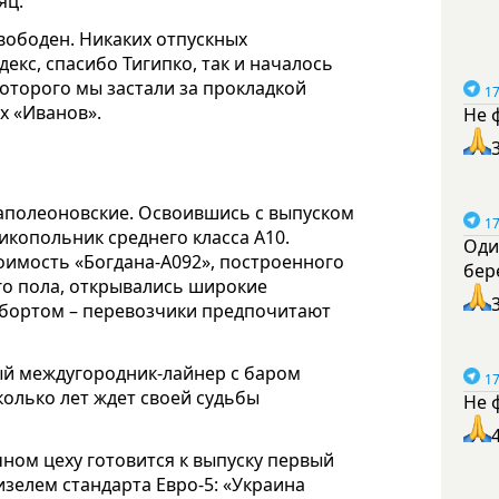
яц.
свободен. Никаких отпускных
екс, спасибо Тигипко, так и началось
которого мы застали за прокладкой
17
х «Иванов».
Не 
наполеоновские. Освоившись с выпуском
17
икопольник среднего класса А10.
Оди
оимость «Богдана-А092», построенного
бер
го пола, открывались широкие
а бортом – перевозчики предпочитают
ый междугородник-лайнер с баром
17
колько лет ждет своей судьбы
Не 
чном цеху готовится к выпуску первый
зелем стандарта Евро-5: «Украина