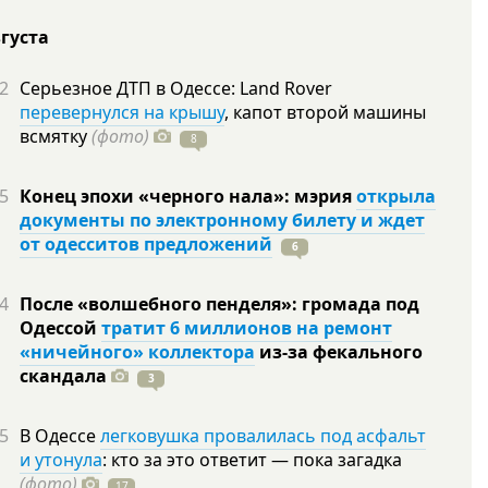
вгуста
2
Серьезное ДТП в Одессе: Land Rover
перевернулся на крышу
, капот второй машины
всмятку
(фото)
8
5
Конец эпохи «черного нала»: мэрия
открыла
документы по электронному билету и ждет
от одесситов предложений
6
4
После «волшебного пенделя»: громада под
Одессой
тратит 6 миллионов на ремонт
«ничейного» коллектора
из-за фекального
скандала
3
5
В Одессе
легковушка провалилась под асфальт
и утонула
: кто за это ответит — пока загадка
(фото)
17