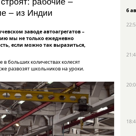
строят: рабочие –
ие – из Индии
6 а
22:5
чевском заводе автоагрегатов –
ию мы не только ежедневно
ть, если можно так выразиться,
21:4
ые в больших количествах колесят
же развозят школьников на уроки.
20:0
18:4