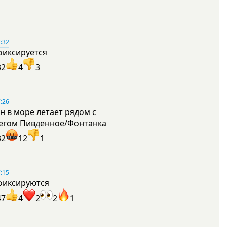
:32
фиксируется
32
4
3
:26
н в море летает рядом с
егом Пивденное/Фонтанка
32
12
1
:15
фиксируются
47
4
2
2
1