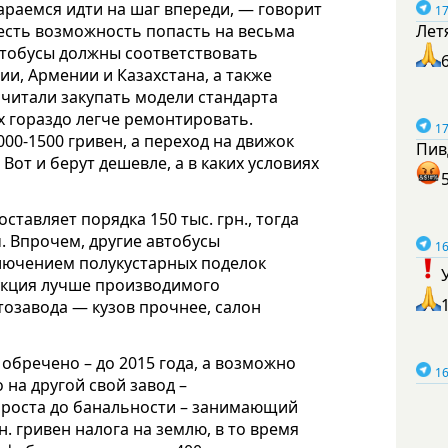
тараемся идти на шаг впереди, — говорит
17
 есть возможность попасть на весьма
Лет
втобусы должны соответствовать
ии, Армении и Казахстана, а также
читали закупать модели стандарта
х гораздо легче ремонтировать.
17
00-1500 гривен, а переход на движок
Пив
 Вот и берут дешевле, а в каких условиях
ставляет порядка 150 тыс. грн., тогда
ч. Впрочем, другие автобусы
16
ключением полукустарных поделок
дукция лучше производимого
тозавода — кузов прочнее, салон
 обречено – до 2015 года, а возможно
16
 на другой свой завод –
роста до банальности – занимающий
н. гривен налога на землю, в то время