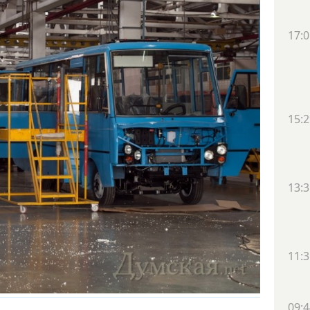
17:0
15:2
13:3
11:3
09:4