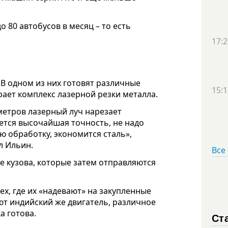
 80 автобусов в месяц – то есть
17:2
 В одном из них готовят различные
15:1
рает комплекс лазерной резки металла.
метров лазерный луч нарезает
ается высочайшая точность, не надо
ю обработку, экономится сталь»,
л Ильин.
Все
е кузова, которые затем отправляются
х, где их «надевают» на закупленные
т индийский же двигатель, различное
а готова.
Ст