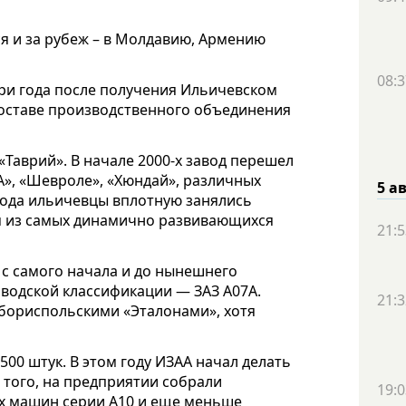
я и за рубеж – в Молдавию, Армению
08:3
три года после получения Ильичевском
в составе производственного объединения
«Таврий». В начале 2000-х завод перешел
», «Шевроле», «Хюндай», различных
5 а
 года ильичевцы вплотную занялись
им из самых динамично развивающихся
21:5
с самого начала и до нынешнего
аводской классификации — ЗАЗ А07А.
21:3
 бориспольскими «Эталонами», хотя
00 штук. В этом году ИЗАА начал делать
 того, на предприятии собрали
19:0
х машин серии А10 и еще меньше