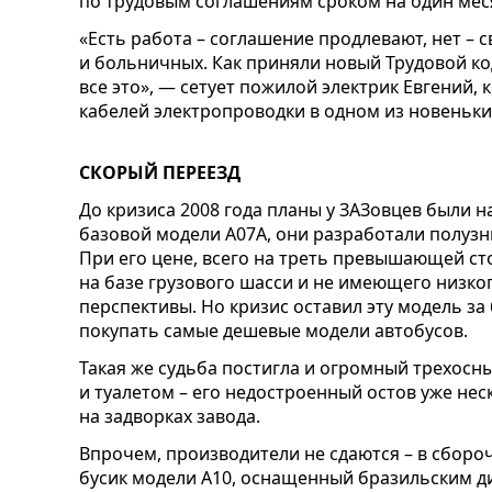
по трудовым соглашениям сроком на один мес
«Есть работа – соглашение продлевают, нет – 
и больничных. Как приняли новый Трудовой код
все это», — сетует пожилой электрик Евгений, 
кабелей электропроводки в одном из новеньки
СКОРЫЙ ПЕРЕЕЗД
До кризиса 2008 года планы у ЗАЗовцев были 
базовой модели А07А, они разработали полузн
При его цене, всего на треть превышающей ст
на базе грузового шасси и не имеющего низко
перспективы. Но кризис оставил эту модель з
покупать самые дешевые модели автобусов.
Такая же судьба постигла и огромный трехосн
и туалетом – его недостроенный остов уже нес
на задворках завода.
Впрочем, производители не сдаются – в сборо
бусик модели А10, оснащенный бразильским ди