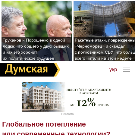
Труханов и Порошенко в одной
Ракетные атаки, поврежденн
лодке: что общего у двух бывших
«Черноморец» и скандал
и как это хоронит
с полковником СБУ: что боль
их политическое будущее
всего читали на этой неделе
укр
Реклама
Глобальное потепление
или современные технологии?