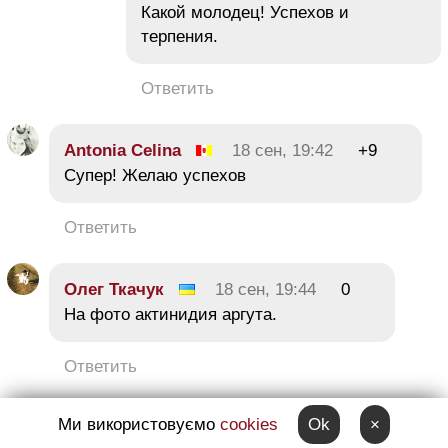
Какой молодец! Успехов и
терпения.
Ответить
Antonia Celina
18 сен, 19:42
+9
Супер! Желаю успехов
Ответить
Олег Ткачук
18 сен, 19:44
0
На фото актинидия аргута.
Ответить
Ми використовуємо
cookies
Ok
×
Гость101
18 сен, 19:47
+8