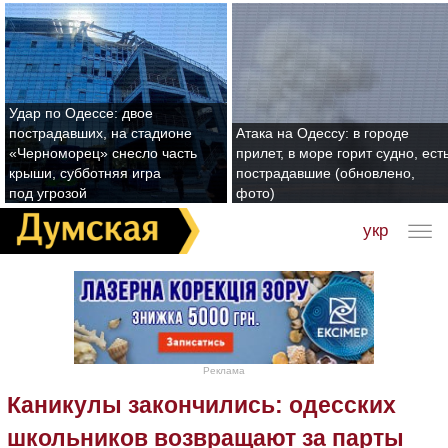
Удар по Одессе: двое
пострадавших, на стадионе
Атака на Одессу: в городе
«Черноморец» снесло часть
прилет, в море горит судно, ест
крыши, субботняя игра
пострадавшие (обновлено,
под угрозой
фото)
укр
Реклама
Каникулы закончились: одесских
школьников возвращают за парты