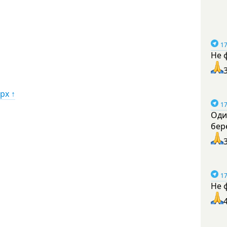
17
Не 
рх ↑
17
Оди
бер
17
Не 