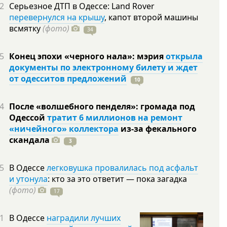
2
Серьезное ДТП в Одессе: Land Rover
перевернулся на крышу
, капот второй машины
всмятку
(фото)
34
5
Конец эпохи «черного нала»: мэрия
открыла
документы по электронному билету и ждет
от одесситов предложений
10
4
После «волшебного пенделя»: громада под
Одессой
тратит 6 миллионов на ремонт
«ничейного» коллектора
из-за фекального
скандала
3
5
В Одессе
легковушка провалилась под асфальт
и утонула
: кто за это ответит — пока загадка
(фото)
17
1
В Одессе
наградили лучших