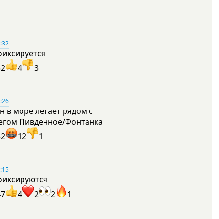
:32
фиксируется
32
4
3
:26
н в море летает рядом с
егом Пивденное/Фонтанка
32
12
1
:15
фиксируются
47
4
2
2
1