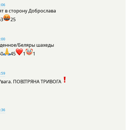
:06
ят в сторону Доброслава
63
25
:00
денное/Беляры шахеды
50
45
1
1
:59
Увага. ПОВІТРЯНА ТРИВОГА
1
:36