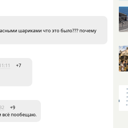
расными шариками что это было??? почему
11:11
+7
32
+9
м всё пообещаю.