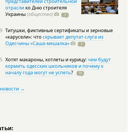
представителей строительной
отрасли
ко Дню строителя
Украины
(общество)
3
9
Титушки, фиктивные сертификаты и зерновые
«карусели»: что
скрывает депутат-слуга из
Одесчины «Саша-мешалка»
3
5
Хотят макароны, котлеты и курицу:
чем будут
кормить одесских школьников и почему к
началу года могут не успеть
?
16
 новости →
атьи: