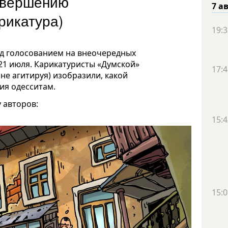
авершению
7 а
рикатура)
19:3
ед голосованием на внеочередных
 21 июля. Карикатуристы «Думской»
17:4
 не агитируя) изобразили, какой
я одесситам.
 авторов:
15:4
15:0