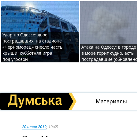
Удар по Одессе: двое
пострадавших, на стадионе
«Черноморец» снесло часть
Атака на Одессу: в городе
крыши, субботняя игра
в море горит судно, есть
под угрозой
пострадавшие (обновлено
Материалы
20 июля 2019
, 10:45