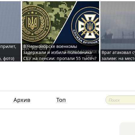
 прилет,
В Черноморске военкомы
задержали и избили полковника
Враг атаковал 
, фото)
СБУ на пенсии: пропали 55 тысяч?
заливе: на мес
Архив
Топ