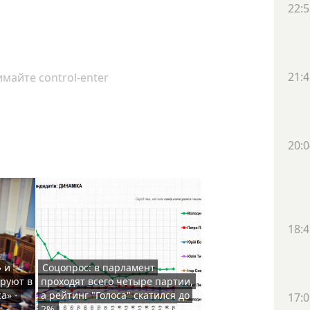
22:5
21:4
майте control-enter
20:0
18:4
» и
Соцопрос: в парламент
руют в
проходят всего четыре партии,
а» -
а рейтинг "Голоса" скатился до
17:0
2%