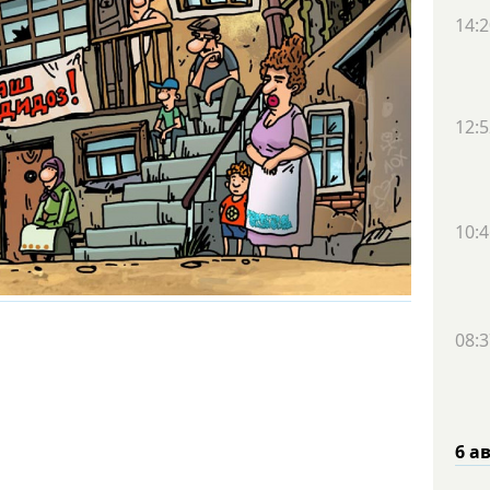
14:2
12:5
10:4
08:3
6 а