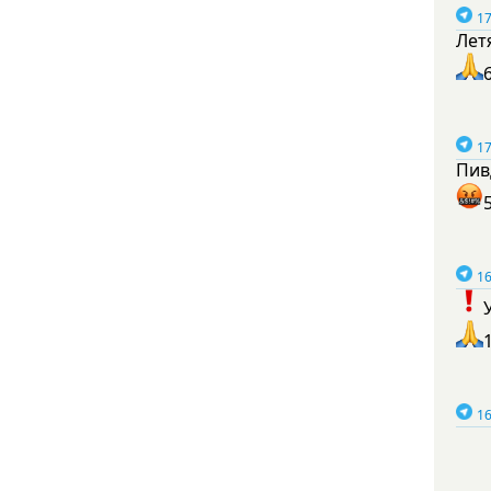
17
Лет
17
Пив
16
16