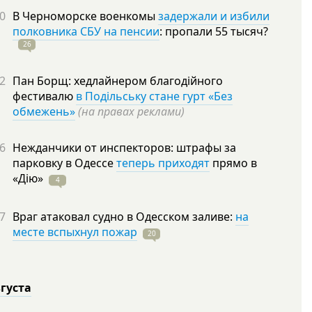
0
В Черноморске военкомы
задержали и избили
полковника СБУ на пенсии
: пропали 55
тысяч?
26
2
Пан Борщ: хедлайнером благодійного
фестивалю
в Подільську стане гурт «Без
обмежень»
(на правах реклами)
6
Нежданчики от инспекторов: штрафы за
парковку в Одессе
теперь приходят
прямо в
«Дію»
4
7
Враг атаковал судно в Одесском заливе:
на
месте вспыхнул пожар
20
вгуста