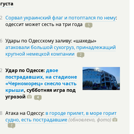
вгуста
2
Сорвал украинский флаг и потоптался по нему
:
одессит может сесть на три
года
5
6
Удары по Одесскому заливу: «шахеды»
атаковали большой сухогруз, принадлежащий
крупной немецкой компании
2
2
Удар по Одессе:
двое
пострадавших, на стадионе
«Черноморец» снесло часть
крыши
, субботняя игра под
угрозой
4
8
Атака на Одессу:
в городе прилет, в море горит
судно, есть пострадавшие
(обновлено, фото)
2