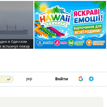
судно в Одесском
те вспыхнул пожар
укр
Войти