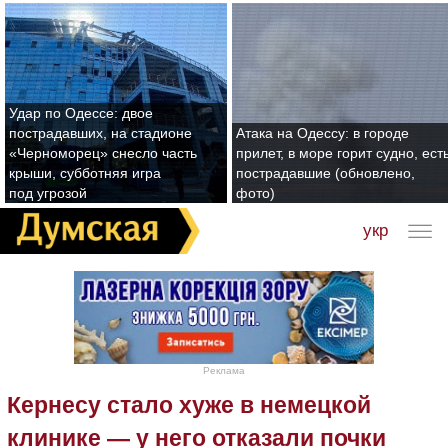
Удар по Одессе: двое
пострадавших, на стадионе
Атака на Одессу: в городе
«Черноморец» снесло часть
прилет, в море горит судно, ест
крыши, субботняя игра
пострадавшие (обновлено,
под угрозой
фото)
укр
Реклама
Кернесу стало хуже в немецкой
клинике — у него отказали почки