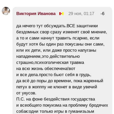
Виктория Иванова
29 ноя, 01:17
-6
да нечего тут обсуждать.ВСЕ защитники
бездомных свор сразу изменят своё мнение,
а то и сами начнут травить псарню, если
будут хотя бы один раз покусаны они сами,
или их дети, или даже просто напуганы
нападением,это действительно
страшно,психоголическая травма
на всю жизнь обеспечена!вот
и все дела.просто бьют себя в грудь,
да всё до поры до времени, пока жаренный
петух в жопппу не клюнет в виде увечий
от укусов.
П.С. на фоне бездействия государства
и всеобщего покуизма на проблему бродячих
собак:одни только игры в гуманизьзьм