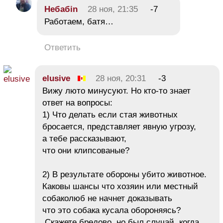
Небабin
28 ноя, 21:35
-7
Работаем, батя…
Ответить
elusive
28 ноя, 20:31
-3
Вижу люто минусуют. Но кто-то знает
ответ на вопросы:
1) Что делать если стая животных
бросается, представляет явную угрозу,
а тебе рассказывают,
что они клипсованые?
2) В результате обороны убито животное.
Каковы шансы что хозяин или местный
собаколюб не начнет доказывать
что это собака кусала обороняясь?
Скажете бредово, но был случай, когда