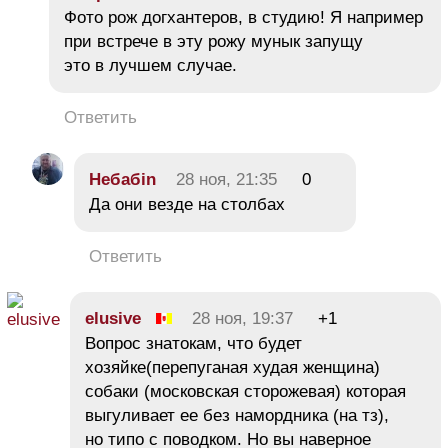
Фото рож догхантеров, в студию! Я например
при встрече в эту рожу мунык запущу
это в лучшем случае.
Ответить
Небабin
28 ноя, 21:35
0
Да они везде на столбах
Ответить
elusive
28 ноя, 19:37
+1
Вопрос знатокам, что будет
хозяйке(перепуганая худая женщина)
собаки (московская сторожевая) которая
выгуливает ее без намордника (на тз),
но типо с поводком. Но вы наверное