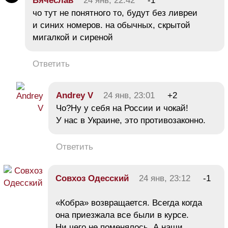
Вячеслав
24 янв, 22:42
-1
чо тут не понятного то, будут без ливреи
и синих номеров. на обычных, скрытой
мигалкой и сиреной
Ответить
Andrey V
24 янв, 23:01
+2
Чо?Ну у себя на России и чокай!
У нас в Украине, это противозаконно.
Ответить
Совхоз Одесский
24 янв, 23:12
-1
«Кобра» возвращается. Всегда когда
она приезжала все были в курсе.
Ни чего не поменялось. А наши