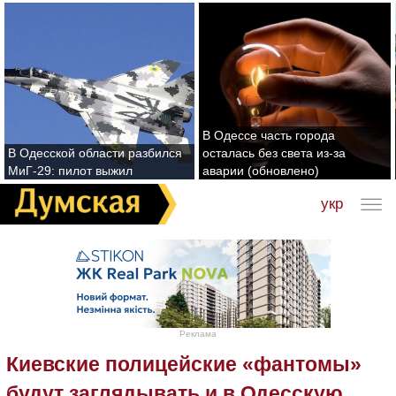
В Одессе часть города
В Одесской области разбился
осталась без света из-за
МиГ-29: пилот выжил
аварии (обновлено)
укр
Реклама
Киевские полицейские «фантомы»
будут заглядывать и в Одесскую