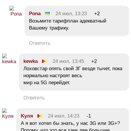
Pona
24 июл, 13:23
+2
Возьмите тарифплан адекватный
Вашему трафику.
Ответить
kewka
24 июл, 13:45
+2
Лоховстар опять свой 3Г везде тычет, пока
нормально настроят весь
мир на 5G перейдет.
Ответить
Kуля
24 июл, 14:23
-1
А я вот хотел бы знать, у нас 3G или 3G+?
Потому, что это все таки две большие