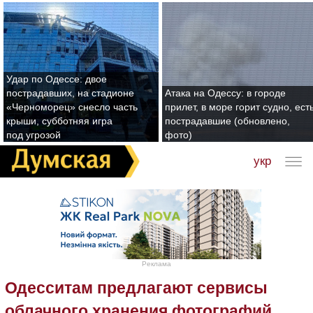
Удар по Одессе: двое
пострадавших, на стадионе
Атака на Одессу: в городе
«Черноморец» снесло часть
прилет, в море горит судно, ест
крыши, субботняя игра
пострадавшие (обновлено,
под угрозой
фото)
укр
Реклама
Одесситам предлагают сервисы
облачного хранения фотографий