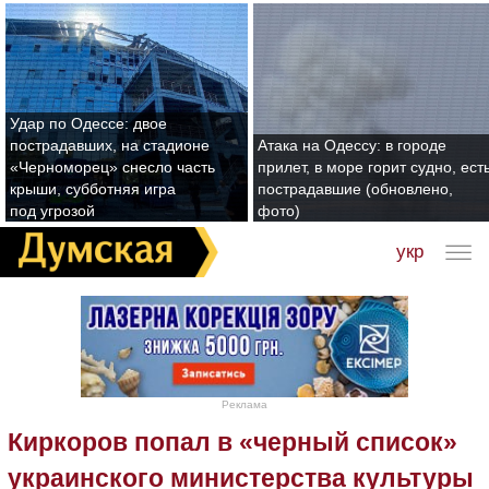
Удар по Одессе: двое
пострадавших, на стадионе
Атака на Одессу: в городе
«Черноморец» снесло часть
прилет, в море горит судно, ест
крыши, субботняя игра
пострадавшие (обновлено,
под угрозой
фото)
укр
Реклама
Киркоров попал в «черный список»
украинского министерства культуры