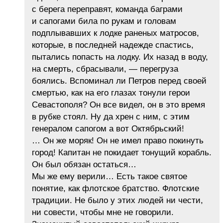
с берега переправят, команда баграми
и сапогами била по рукам и головам
подплывавших к лодке раненых матросов,
которые, в последней надежде спастись,
пытались попасть на лодку. Их назад в воду,
на смерть, сбрасывали, — перегруза
боялись. Вспоминал ли Петров перед своей
смертью, как на его глазах тонули герои
Севастополя? Он все видел, он в это время
в рубке стоял. Ну да хрен с ним, с этим
генералом сапогом а вот Октябрьский!
… Он же моряк! Он не имел право покинуть
город! Капитан не покидает тонущий корабль.
Он был обязан остаться…
Мы же ему верили… Есть такое святое
понятие, как флотское братство. Флотские
традиции. Не было у этих людей ни чести,
ни совести, чтобы мне не говорили.