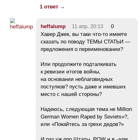
1 ответ →
heffalump
11 апр, 20:13
0
Хавер Джек, вы таки что-то имеете
сказать по поводу ТЕМЫ СТАТЬИ —
предложения о переименовании?
Или продолжите подталкивать
к ревизии итогов войны,
на основании неблаговидных
поступков? пусть даже и имевших
место с нашей стороны?
Надеюсь, следующая тема не Million
German Women Raped by Soviets»?,
или «Покайтесь за грехи дедов?»
И раз уж про Штаты, POW и в.-адм.