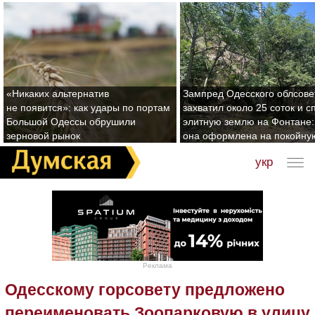
«Никаких альтернатив
Зампред Одесского облсове
не появится»: как удары по портам
захватил около 25 соток и с
Большой Одессы обрушили
элитную землю на Фонтане:
зерновой рынок
она оформлена на покойну
укр
Реклама
Одесскому горсовету предложено
переименовать Зоопарковую в улицу