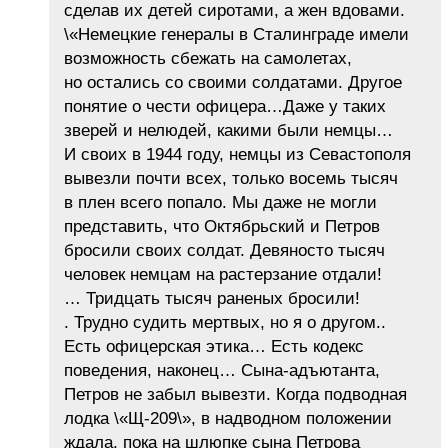
сделав их детей сиротами, а жен вдовами.
\«Немецкие генералы в Сталинграде имели
возможность сбежать на самолетах,
но остались со своими солдатами. Другое
понятие о чести офицера…Даже у таких
зверей и нелюдей, какими были немцы…
И своих в 1944 году, немцы из Севастополя
вывезли почти всех, только восемь тысяч
в плен всего попало. Мы даже не могли
представить, что Октябрьский и Петров
бросили своих солдат. Девяносто тысяч
человек немцам на растерзание отдали!
… Тридцать тысяч раненых бросили!
. Трудно судить мертвых, но я о другом..
Есть офицерская этика… Есть кодекс
поведения, наконец… Сына-адъютанта,
Петров не забыл вывезти. Когда подводная
лодка \«Щ-209\», в надводном положении
ждала, пока на шлюпке сына Петрова