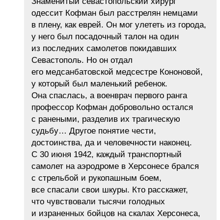
Знаменитый севастопольский хирург
одессит Кофман был расстрелян немцами
в плену, как еврей. Он мог улететь из города,
у него был посадочный талон на один
из последних самолетов покидавших
Севастополь. Но он отдал
его медсанбатовской медсестре Кононовой,
у который был маленький ребенок.
Она спаслась, а военврач первого ранга
профессор Кофман добровольно остался
с ранеными, разделив их трагическую
судьбу… Другое понятие чести,
достоинства, да и человечности наконец.
С 30 июня 1942, каждый транспортный
самолет на аэродроме в Херсонесе брался
с стрельбой и рукопашным боем,
все спасали свои шкуры. Кто расскажет,
что чувствовали тысячи голодных
и израненных бойцов на скалах Херсонеса,