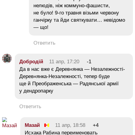
нелюдів, ніж коммуно-фашисти,
не було! 9-го травня візьми червону
ганчірку та йди святкувати… невідомо
— що!
Ответить
Добродій
11 апр, 17:20
-1
Да в нас вже є Дерев«янка — Незалежності-
Дерев«янка-Незалежності, тепер буде
ще й Преображенська — Радянської армії
у дендропарку
Ответить
Мазай
11 апр, 18:58
+4
Исхака Рабина переименовать