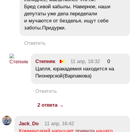
Бред сивой кабылы. Наверное, наши
депутаты уже дела переделали
и мучаются от безделья, ищут себе
заботы.Придурки.
Ответить
Cтепняк
11 апр, 18:32
0
Цапля, юракадемия находится на
Пионерской(Варламова)
Ответить
2 ответа →
Jack_Do
11 апр, 16:42
Комментарий нарушает
правила
нашего