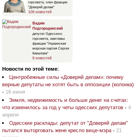
горсовета, член фракции
"Доверяй делам"
106 новостей
Вадим
Подгородинский
депутат Одесского
горсовета, замглавы
фракции "Украинская
морская партия Сергея
Кивалова"
9 новостей
Новости по этой теме:
Центробежные силы «Доверяй делам»: почему
верные депутаты не хотят быть в оппозиции (колонка)
-
16 июня
Земля, недвижимость и больше денег на счетах:
что изменилось за год у четы одесских депутатов
-
4
апреля
Одесские расклады: депутат от "Доверяй делам"
пытался выторговать жене кресло вице-мэра
-
21