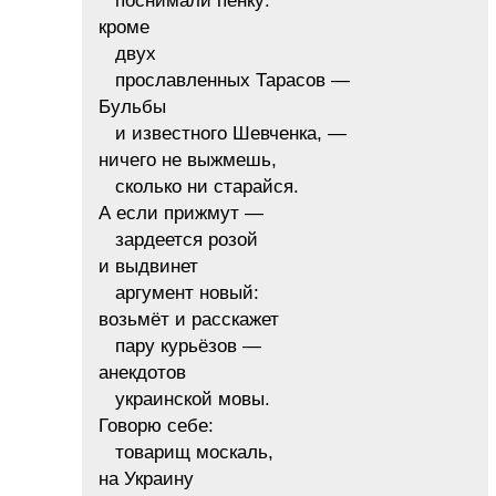
поснимали пенку:
кроме
двух
прославленных Тарасов —
Бульбы
и известного Шевченка, —
ничего не выжмешь,
сколько ни старайся.
А если прижмут —
зардеется розой
и выдвинет
аргумент новый:
возьмёт и расскажет
пару курьёзов —
анекдотов
украинской мовы.
Говорю себе:
товарищ москаль,
на Украину