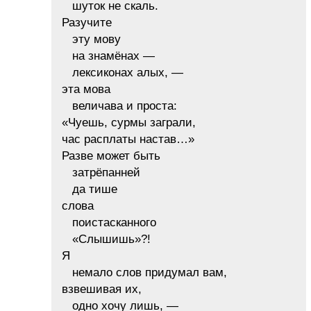
шуток не скаль.
Разучите
эту мову
на знамёнах —
лексиконах алых, —
эта мова
величава и проста:
«Чуешь, сурмы заграли,
час расплаты настав…»
Разве может быть
затрёпанней
да тише
слова
поистасканного
«Слышишь»?!
Я
немало слов придумал вам,
взвешивая их,
одно хочу лишь, —