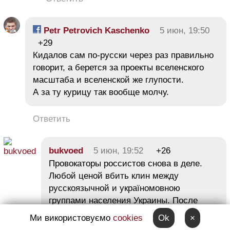
Petr Petrovich Kaschenko
5 июн, 19:50
+29
Кидалов сам по-русски через раз правильно
говорит, а берется за проекты вселенского
масштаба и вселенской же глупости.
А за ту курицу так вообще молчу.
Ответить
bukvoed
5 июн, 19:52
+26
Провокаторы россистов снова в деле.
Любой ценой вбить клин между
русскоязычной и україномовною
группами населения Украины. После
оккупации Крыма вопрос о языке
Ми використовуємо
cookies
Ok
×
не стоит вообще. На первом плане