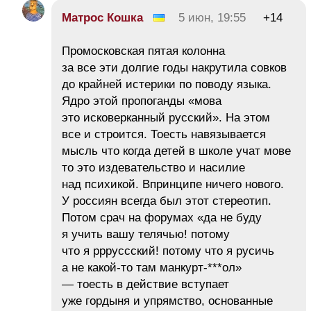
Матрос Кошка
5 июн, 19:55
+14
Промосковская пятая колонна
за все эти долгие годы накрутила совков
до крайней истерики по поводу языка.
Ядро этой пропоганды «мова
это исковерканный русский». На этом
все и строится. Тоесть навязывается
мысль что когда детей в школе учат мове
то это издевательство и насилие
над психикой. Впринципе ничего нового.
У россиян всегда был этот стереотип.
Потом срач на форумах «да не буду
я учить вашу телячью! потому
что я ррруссский! потому что я русичь
а не какой-то там манкурт-***ол»
— тоесть в действие вступает
уже гордыня и упрямство, основанные