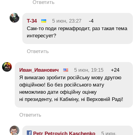
Ответить
T-34
5 июн, 23:27
-4
Сам-то поди гермафродит, раз такая тема
интересует?
Ответить
Иван_Иванович
5 июн, 19:15
+24
Я вимагаю зробити російську мову другою
офіційною! Бо без російського мату
неможливо дати офіційну оцінку
ні президенту, ні Кабміну, ні Верховній Раді!
Ответить
Petr Petrovich Kaschenko
5 июн,