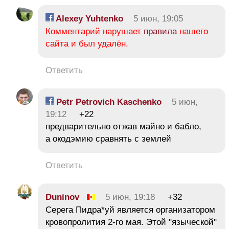
Alexey Yuhtenko
5 июн, 19:05
Комментарий нарушает
правила
нашего
сайта и был удалён.
Ответить
Petr Petrovich Kaschenko
5 июн,
19:12
+22
предварительно отжав майно и бабло,
а окодэмию сравнять с землей
Ответить
Duninov
5 июн, 19:18
+32
Серега Пидра*уй является организатором
кровопролития 2-го мая. Этой "языческой"