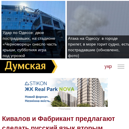
Удар по Одессе: двое
пострадавших, на стадионе
Атака на Одессу: в городе
«Черноморец» снесло часть
прилет, в море горит судно, ест
крыши, субботняя игра
пострадавшие (обновлено,
под угрозой
фото)
укр
Реклама
Кивалов и Фабрикант предлагают
сделать русский язык вторым