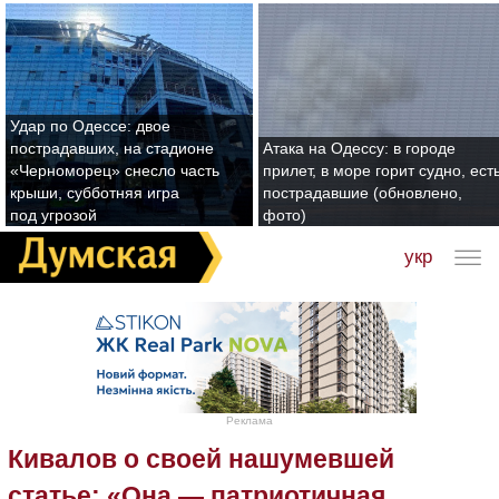
Удар по Одессе: двое
пострадавших, на стадионе
Атака на Одессу: в городе
«Черноморец» снесло часть
прилет, в море горит судно, ест
крыши, субботняя игра
пострадавшие (обновлено,
под угрозой
фото)
укр
Реклама
Кивалов о своей нашумевшей
статье: «Она — патриотичная,