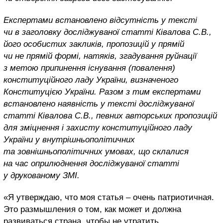
Експертами встановлено відсутність у тексті
чи в заголовку досліджуваної статті Ківалова С.В.,
його особистих закликів, пропозицій у прямій
чи не прямій формі, натяків, згадування руйнації
з метою припинення існування (повалення)
конституційного ладу України, визначеного
Конституцією України. Разом з тим експертами
встановлено наявність у тексті досліджуваної
статті Ківалова С.В., певних авторських пропозицій
для зміцнення і захисту конституційного ладу
України у внутрішньополітичних
та зовнішньополітичних умовах, що склалися
на час оприлюднення досліджуваної статті
у друкованому ЗМІ.
«Я утверждаю, что моя статья – очень патриотичная.
Это размышления о том, как может и должна
развиваться страна, чтобы не утратить