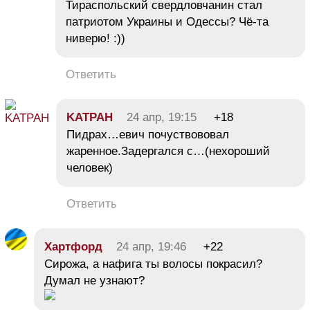
Тираспольский свердловчанин стал
патриотом Украины и Одессы? Чё-та
ниверю! :))
Ответить
KATPAH
24 апр, 19:15
+18
Пидрах…евич почуствововал
жаренное.Задергался с…(нехороший
человек)
Ответить
Хартфорд
24 апр, 19:46
+22
Сирожа, а нафига ты волосы покрасил?
Думал не узнают?