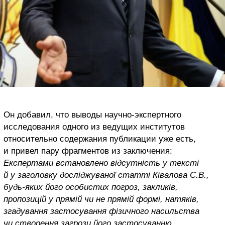
Он добавил, что выводы научно-экспертного
исследования одного из ведущих институтов
относительно содержания публикации уже есть,
и привел пару фрагментов из заключения:
Експертами встановлено відсутність у тексті
й у заголовку досліджуваної статті Ківалова С.В.,
будь-яких його особистих погроз, закликів,
пропозицій у прямій чи не прямій формі, натяків,
згадування застосування фізичного насильства
чи створення загрози його застосуванню.