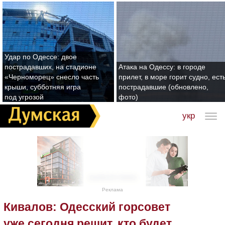
Удар по Одессе: двое
пострадавших, на стадионе
Атака на Одессу: в городе
«Черноморец» снесло часть
прилет, в море горит судно, ест
крыши, субботняя игра
пострадавшие (обновлено,
под угрозой
фото)
укр
Реклама
Кивалов: Одесский горсовет
уже сегодня решит, кто будет