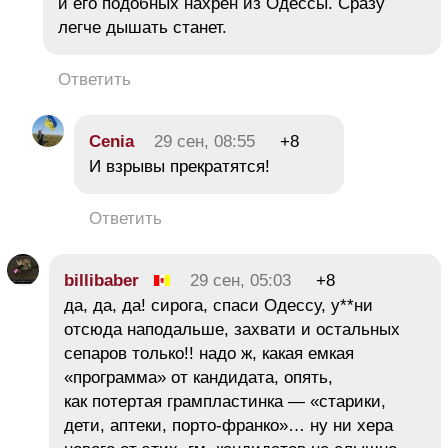
и его подобных нахрен из Одессы. Сразу
легче дышать станет.
Ответить
Cenia
29 сен, 08:55
+8
И взрывы прекратятся!
Ответить
billibaber
29 сен, 05:03
+8
да, да, да! сирога, спаси Одессу, у**ни
отсюда наподальше, захвати и остальных
сепаров только!! надо ж, какая емкая
«программа» от кандидата, опять,
как потертая грампластинка — «старики,
дети, аптеки, порто-франко»… ну ни хера