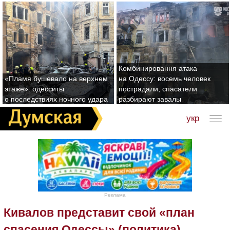
Комбинировання атака
«Пламя бушевало на верхнем
на Одессу: восемь человек
этаже»: одесситы
пострадали, спасатели
о последствиях ночного удара
разбирают завалы
укр
Реклама
Кивалов представит свой «план
спасения Одессы» (политика)