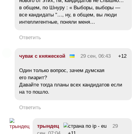
нового от этих, гм, кандидатов не слышно…
в общем, по Шнуру : « Выборы, выборы —
все кандидаты "…, ну, в общем, вы люди
интеллигентные, поняли меня…
Ответить
чувак с княжеской
29 сен, 06:43
+12
Один только вопрос, зачем думская
его пиарит?
Давайте тогда планы всех кандидатов если
на то пошло.
Ответить
трындец
29
сен, 07:04
+11