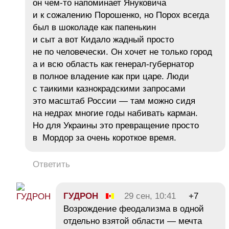
он чем-то напоминает Януковича
и к сожалению Порошенко, но Порох всегда
был в шоколаде как папенькин
и сыт а вот Кидало жадный просто
не по человечески. Он хочет не только город
а и всю область как генерал-губернатор
в полное владение как при царе. Люди
с таикими казнокрадскими запросами
это масштаб России — там можно сидя
на недрах многие годы набивать карман.
Но для Украины это превращение просто
в Мордор за очень короткое время.
Ответить
ГУДРОН
29 сен, 10:41
+7
Возрождение феодализма в одной
отдельно взятой области — мечта