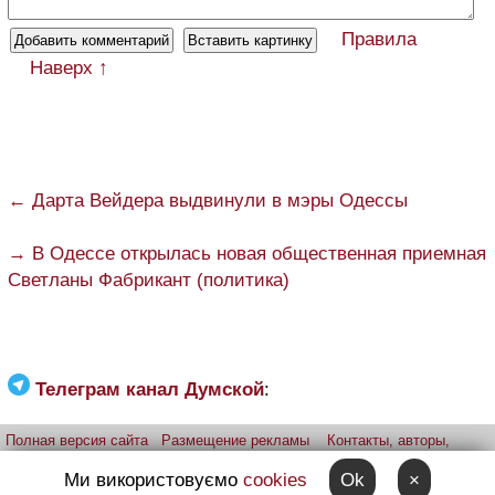
Правила
Наверх ↑
← Дарта Вейдера выдвинули в мэры Одессы
→ В Одессе открылась новая общественная приемная
Светланы Фабрикант (политика)
Телеграм канал Думской
:
Полная версия сайта
Размещение рекламы
Контакты, авторы,
редакция
Telegram-канал
Приложение:
iPhone
Android
Ми використовуємо
cookies
Ok
×
Прислать фото через telegram
Patreon