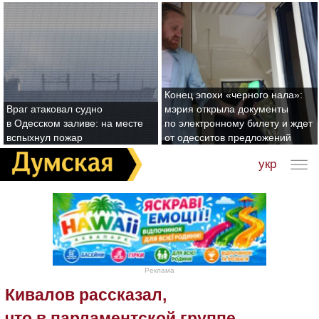
Конец эпохи «черного нала»:
Враг атаковал судно
мэрия открыла документы
в Одесском заливе: на месте
по электронному билету и ждет
вспыхнул пожар
от одесситов предложений
укр
Реклама
Кивалов рассказал,
что в парламентской группе