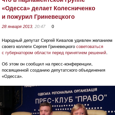
«Одесса» делает Колесниченко
и пожурил Гриневецкого
28 января 2013
, 20:47
0
Народный депутат Сергей Кивалов удивлен желанием
своего коллеги Сергея Гриневецкого
советоваться
с губернатором области перед принятием решений
.
Об этом он сообщил на пресс-конференции,
посвященной созданию депутатского объединения
«Одесса».