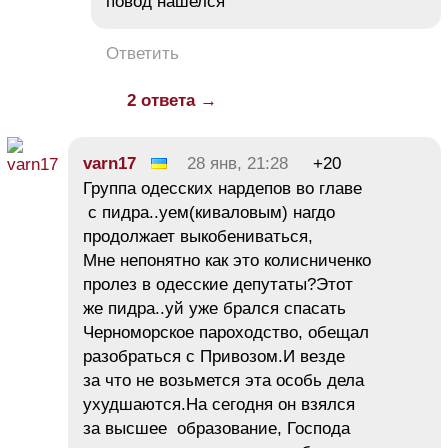
повод нашелся
Ответить
2 ответа →
varn17
28 янв, 21:28
+20
Группа одесских нардепов во главе
с пидра..уем(киваловым) нагдо
продолжает выкобениваться,
Мне непонятно как это колисниченко
пролез в одесские депутаты?Этот
же пидра..уй уже брался спасать
Черноморское пароходство, обещал
разобраться с Привозом.И везде
за что не возьмется эта особь дела
ухудшаются.На сегодня он взялся
за высшее образование, Господа