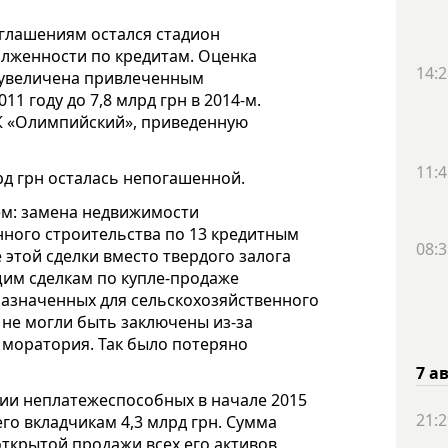
глашениям остался стадион
лженности по кредитам. Оценка
14:2
 увеличена привлеченным
1 году до 7,8 млрд грн в 2014-м.
К «Олимпийский», приведенную
11:4
рд грн осталась непогашенной.
ем: замена недвижимости
ного строительства по 13 кредитным
08:3
 этой сделки вместо твердого залога
им сделкам по купле-продаже
назначенных для сельскохозяйственного
 не могли быть заключены из-за
моратория. Так было потеряно
7 а
рии неплатежеспособных в начале 2015
21:2
го вкладчикам 4,3 млрд грн. Сумма
ткрытой продажи всех его активов