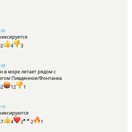
:32
фиксируется
32
4
3
:26
н в море летает рядом с
егом Пивденное/Фонтанка
32
12
1
:15
фиксируются
47
4
2
2
1