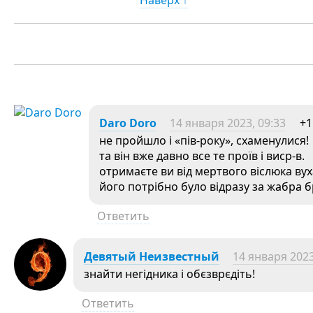
Наверх ↑
Daro Doro
14 января 2023, 09:33
+1
не пройшло і «пів-року», схаменулися!
та він вже давно все те проїв і виср-в.
отримаєте ви від мертвого віслюка вух
його потрібно було відразу за жабра 
Ответить
Девятый Неизвестный
14 января 2023
знайти негідника і обєзврєдіть!
Ответить