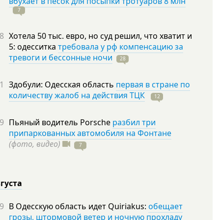
вбухает в песок для посыпки тротуаров 8 млн
7
8
Хотела 50 тыс. евро, но суд решил, что хватит и
5: одесситка
требовала у рф компенсацию за
тревоги и бессонные ночи
28
1
Здобули: Одесская область
первая в стране по
количеству жалоб на действия ТЦК
12
9
Пьяный водитель Porsche
разбил три
припаркованных автомобиля на Фонтане
(фото, видео)
7
вгуста
9
В Одесскую область идет Quiriakus:
обещает
грозы, штормовой ветер и ночную прохладу