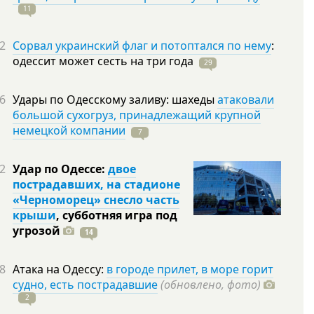
11
2
Сорвал украинский флаг и потоптался по нему
:
одессит может сесть на три
года
29
6
Удары по Одесскому заливу: шахеды
атаковали
большой сухогруз, принадлежащий крупной
немецкой компании
7
2
Удар по Одессе:
двое
пострадавших, на стадионе
«Черноморец» снесло часть
крыши
, субботняя игра под
угрозой
14
8
Атака на Одессу:
в городе прилет, в море горит
судно, есть пострадавшие
(обновлено, фото)
2