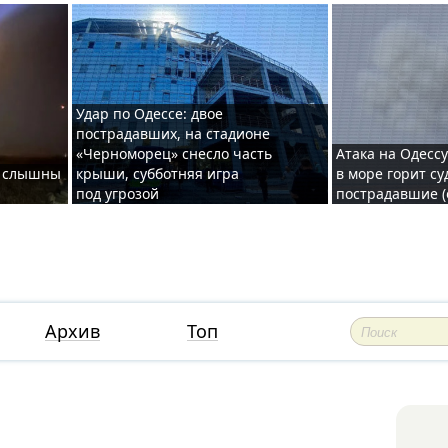
Удар по Одессе: двое
пострадавших, на стадионе
«Черноморец» снесло часть
Атака на Одессу
де слышны
крыши, субботняя игра
в море горит су
под угрозой
пострадавшие (
Архив
Топ