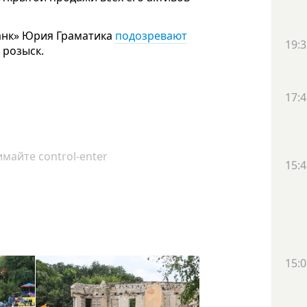
анк» Юрия Граматика
подозревают
19:3
 розыск.
17:4
майте control-enter
15:4
15:0