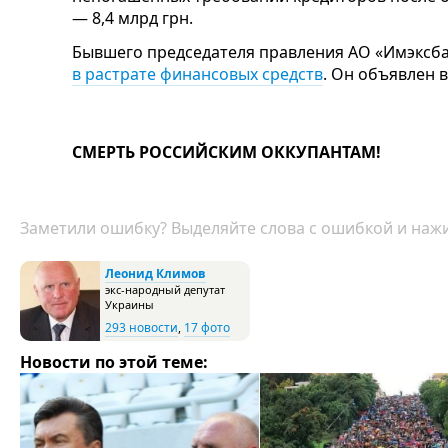
— 8,4 млрд грн.
Бывшего председателя правления АО «Имэксб
в растрате финансовых средств
. Он объявлен в
СМЕРТЬ РОССИЙСКИМ ОККУПАНТАМ!
Заметили ошибку? Выделяйте слова с ошибкой и нажи
Леонид Климов
экс-народный депутат
Украины
293 новости
,
17 фото
Новости по этой теме: