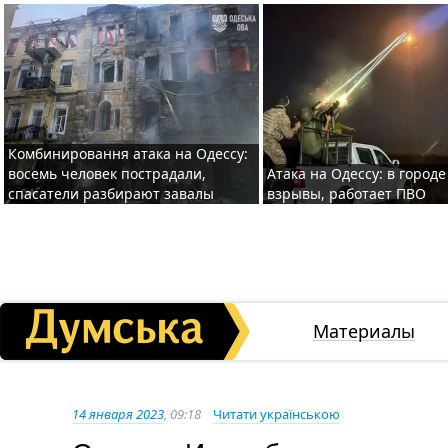
Комбинировання атака на Одессу:
восемь человек пострадали,
Атака на Одессу: в горо
спасатели разбирают завалы
взрывы, работает ПВО
Материалы
14 января 2023
, 09:18
Читати українською