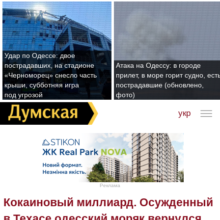
Удар по Одессе: двое
пострадавших, на стадионе
Атака на Одессу: в городе
«Черноморец» снесло часть
прилет, в море горит судно, ест
крыши, субботняя игра
пострадавшие (обновлено,
под угрозой
фото)
укр
Реклама
Кокаиновый миллиард. Осужденный
в Техасе одесский моряк вернулся