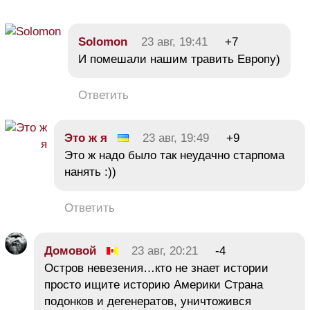
Solomon
23 авг, 19:41
+7
И помешали нашим травить Европу)
Ответить
Это ж я
23 авг, 19:49
+9
Это ж надо было так неудачно старпома
нанять :))
Ответить
Домовой
23 авг, 20:21
-4
Остров невезения…кто не знает истории
просто ищите историю Америки Страна
подонков и дегенератов, уничтожився