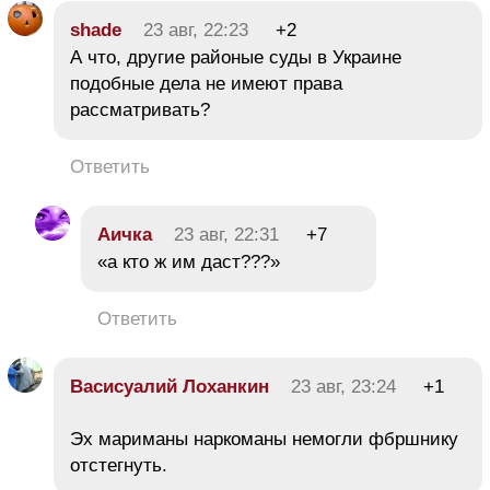
shade
23 авг, 22:23
+2
А что, другие районые суды в Украине
подобные дела не имеют права
рассматривать?
Ответить
Аичка
23 авг, 22:31
+7
«а кто ж им даст???»
Ответить
Васисуалий Лоханкин
23 авг, 23:24
+1
Эх мариманы наркоманы немогли фбршнику
отстегнуть.