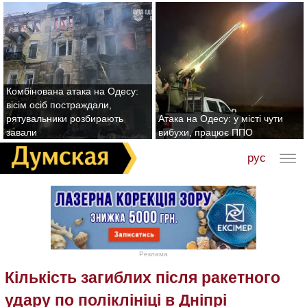
Комбінована атака на Одесу:
вісім осіб постраждали,
рятувальники розбирають
Атака на Одесу: у місті чути
завали
вибухи, працює ППО
рус
Реклама
Кількість загиблих після ракетного
удару по поліклініці в Дніпрі