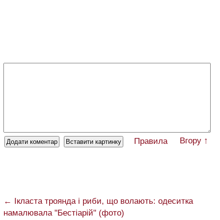
Вгору ↑
Правила
← Ікласта троянда і риби, що волають: одеситка
намалювала "Бестіарій" (фото)